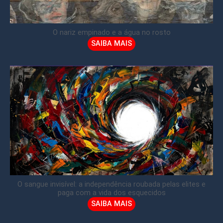
O nariz empinado e a água no rosto
SAIBA MAIS
O sangue invisível: a independência roubada pelas elites e
paga com a vida dos esquecidos
SAIBA MAIS