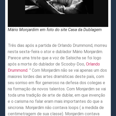
Mário Monjardim em foto do site Casa da Dublagem
Três dias após a partida de Orlando Drummond, morreu
nesta sexta-feira o ator e dublador Mário Monjardim.
Parece uma triste que a voz de Salsicha se foi logo
após a morte do dublador de Scooby-Doo,
Orlando
Drummond
. ” Com Monjardim não se vai apenas um dos
maiores lordes das artes dramáticas deste país, com
seu sorriso em flor generoso na defesa dos colegas e
na formação de novos talentos. Com Monjardim se vai
toda uma tradição de arte de dublar, em que invenção
e o carisma no falar eram mais importantes do que a
sincronia. Monjardim não contava loops ( a medida de
centimetragem de sua classe). Monjardim contava