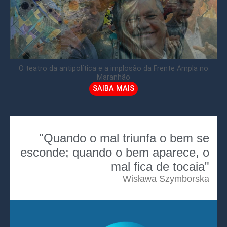
O teatro da antipolítica e a implosão da Frente Ampla no
Maranhão
SAIBA MAIS
"Quando o mal triunfa o bem se
esconde; quando o bem aparece, o
mal fica de tocaia"
Wisława Szymborska