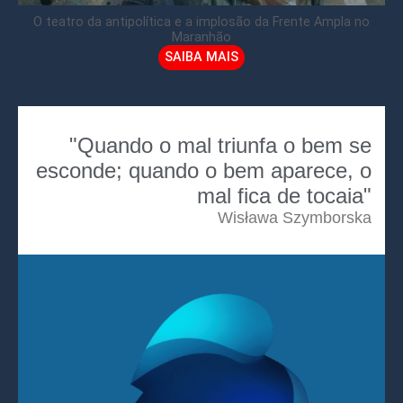
O teatro da antipolítica e a implosão da Frente Ampla no
Maranhão
SAIBA MAIS
"Quando o mal triunfa o bem se
esconde; quando o bem aparece, o
mal fica de tocaia"
Wisława Szymborska