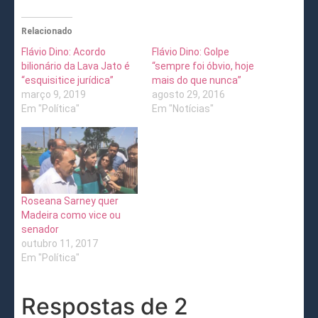
Relacionado
Flávio Dino: Acordo
Flávio Dino: Golpe
bilionário da Lava Jato é
“sempre foi óbvio, hoje
“esquisitice jurídica”
mais do que nunca”
março 9, 2019
agosto 29, 2016
Em "Política"
Em "Notícias"
Roseana Sarney quer
Madeira como vice ou
senador
outubro 11, 2017
Em "Política"
Respostas de 2