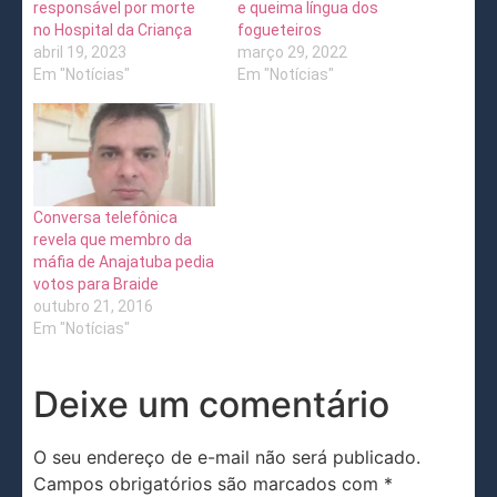
responsável por morte
e queima língua dos
no Hospital da Criança
fogueteiros
abril 19, 2023
março 29, 2022
Em "Notícias"
Em "Notícias"
Conversa telefônica
revela que membro da
máfia de Anajatuba pedia
votos para Braide
outubro 21, 2016
Em "Notícias"
Deixe um comentário
O seu endereço de e-mail não será publicado.
Campos obrigatórios são marcados com
*