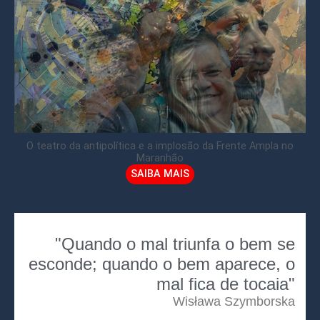
O teatro da antipolítica e a implosão da Frente Ampla no
Maranhão
SAIBA MAIS
"Quando o mal triunfa o bem se
esconde; quando o bem aparece, o
mal fica de tocaia"
Wisława Szymborska