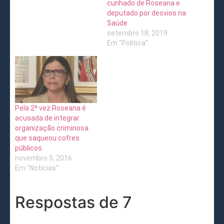
cunhado de Roseana e
deputado por desvios na
Saúde
setembro 18, 2019
Em "Política"
Pela 2ª vez Roseana é
acusada de integrar
organização criminosa
que saqueou cofres
públicos
novembro 5, 2016
Em "Notícias"
Respostas de 7