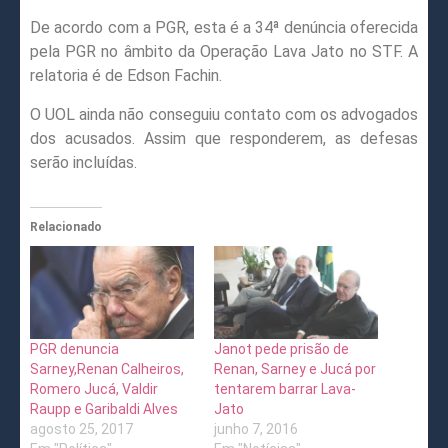
De acordo com a PGR, esta é a 34ª denúncia oferecida
pela PGR no âmbito da Operação Lava Jato no STF. A
relatoria é de Edson Fachin.
O UOL ainda não conseguiu contato com os advogados
dos acusados. Assim que responderem, as defesas
serão incluídas.
Relacionado
PGR denuncia
Janot pede prisão de
Sarney,Renan Calheiros,
Renan, Sarney e Jucá por
Romero Jucá, Valdir
tentarem barrar Lava-
Raupp e Garibaldi Alves
Jato
agosto 25, 2017
junho 7, 2016