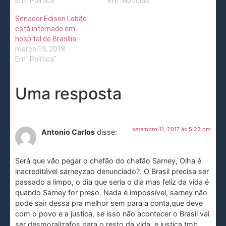
Em "Política"
Em "Notícias"
Senador Edison Lobão
está internado em
hospital de Brasília
março 19, 2018
Em "Política"
Uma resposta
setembro 11, 2017 às 5:22 pm
Antonio Carlos
disse:
Será que vão pegar o chefão do chefão Sarney, Olha é
inacreditável sarneyzao denunciado?. O Brasil precisa ser
passado a limpo, o dia que seria o dia mas feliz da vida é
quando Sarney for preso. Nada é impossível, sarney não
pode sair dessa pra melhor sem para a conta,que deve
com o povo e a justica, se isso não acontecer o Brasil vai
ser desmoralizafos para o resto da vida, e justica tmb,