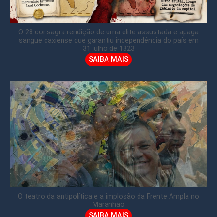
O 28 consagra rendição de uma elite assustada e apaga
sangue caxiense que garantiu independência do país em
31 julho de 1823
SAIBA MAIS
O teatro da antipolítica e a implosão da Frente Ampla no
Maranhão
SAIBA MAIS