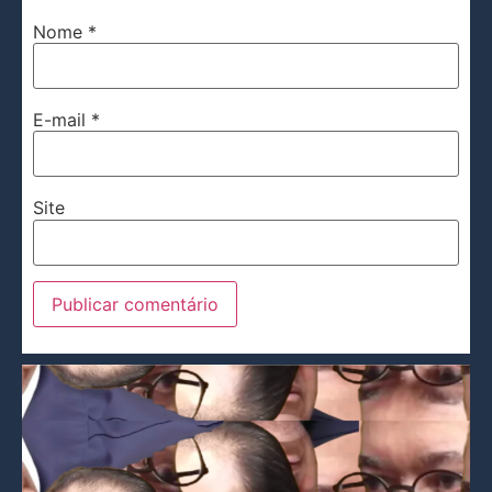
Nome
*
E-mail
*
Site