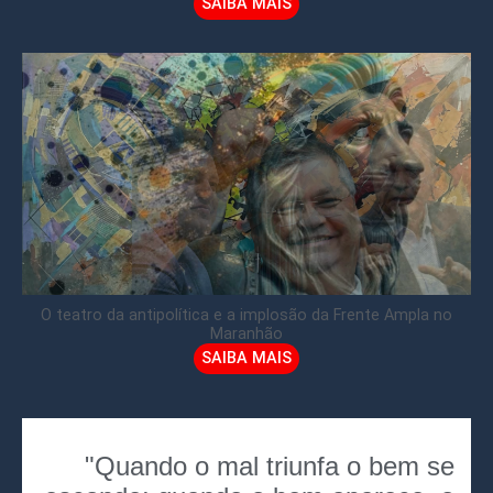
SAIBA MAIS
O teatro da antipolítica e a implosão da Frente Ampla no
Maranhão
SAIBA MAIS
"Quando o mal triunfa o bem se