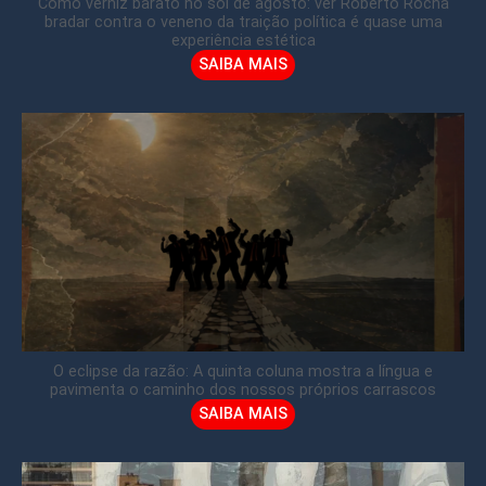
Como verniz barato no sol de agosto: ver Roberto Rocha
bradar contra o veneno da traição política é quase uma
experiência estética
SAIBA MAIS
O eclipse da razão: A quinta coluna mostra a língua e
pavimenta o caminho dos nossos próprios carrascos
SAIBA MAIS