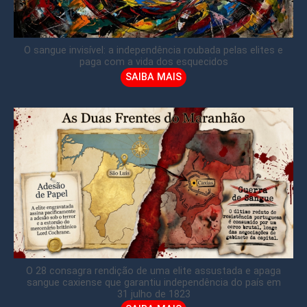
O sangue invisível: a independência roubada pelas elites e
paga com a vida dos esquecidos
SAIBA MAIS
O 28 consagra rendição de uma elite assustada e apaga
sangue caxiense que garantiu independência do país em
31 julho de 1823