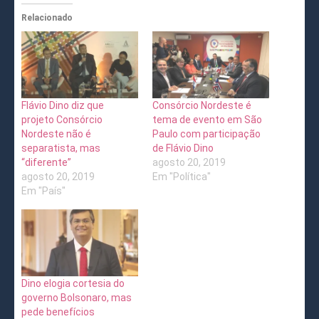
Relacionado
Flávio Dino diz que
Consórcio Nordeste é
projeto Consórcio
tema de evento em São
Nordeste não é
Paulo com participação
separatista, mas
de Flávio Dino
“diferente”
agosto 20, 2019
agosto 20, 2019
Em "Política"
Em "País"
Dino elogia cortesia do
governo Bolsonaro, mas
pede benefícios