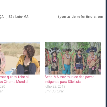
(ponto de referência: em
 RENASCENÇA II, São Luís-MA
ta quinta-feira a I
Sesc-MA traz música dos povos
vo Cinema Mundial
indígenas para São Luís
2020
julho 28, 2019
a"
Em "Cultura"