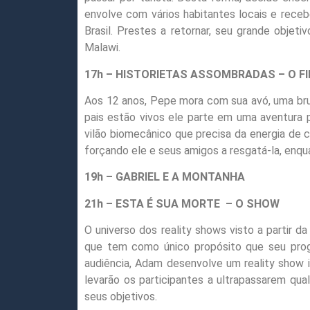
envolve com vários habitantes locais e recebe
Brasil. Prestes a retornar, seu grande objet
Malawi.
17h – HISTORIETAS ASSOMBRADAS – O F
Aos 12 anos, Pepe mora com sua avó, uma bru
pais estão vivos ele parte em uma aventura 
vilão biomecânico que precisa da energia de c
forçando ele e seus amigos a resgatá-la, enq
19h – GABRIEL E A MONTANHA
21h – ESTA É SUA MORTE – O SHOW
O universo dos reality shows visto a partir d
que tem como único propósito que seu progr
audiência, Adam desenvolve um reality show i
levarão os participantes a ultrapassarem qua
seus objetivos.