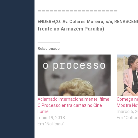
____________________
ENDEREÇO: Av. Colares Moreira, s/n,
frente ao Armazém Paraíba)
Relacionado
Aclamado internacionalmente, filme
Começa nes
O Processo entra cartaz no Cine
Mostra No
Lume
março 5, 
maio 19, 2018
Em "Cultur
Em "Notícias"