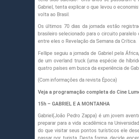
Gabriel, tenta explicar o que levou o economis
volta ao Brasil.
Os últimos 70 dias da jornada estão registr
brasileiro selecionado para o circuito paralel
entre eles o Revelação da Semana da Crítica.
Fellipe seguiu a jornada de Gabriel pela Áfr
de um overland truck (uma espécie de híbrid
quatro países em busca da experiência de Gabr
(Com informações da revista Época)
Veja a programação completa do Cine Lum
15h – GABRIEL E A MONTANHA
Gabriel(João Pedro Zappa) é um jovem aventu
preparar para a vida acadêmica na Universidad
do que visitar seus pontos turísticos ele des
passar por turista. Desta forma, decide enc