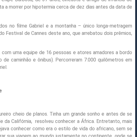
ta a morrer por hipotermia cerca de dez dias antes da data de
ados no filme Gabriel e a montanha – único longa-metragem
o do Festival de Cannes deste ano, que arrebatou dois prêmios,
ica, com uma equipe de 16 pessoas e atores amadores a bordo
o de caminhão e ônibus). Percorreram 7.000 quilômetros em
iel.
e
reiro cheio de planos. Tinha um grande sonho e antes de se
e da Califórnia, resolveu conhecer a África. Entretanto, mais
ejava conhecer como era o estilo de vida do africano, sem se
errar sua viagem ao mundo justamente no continente, onde se