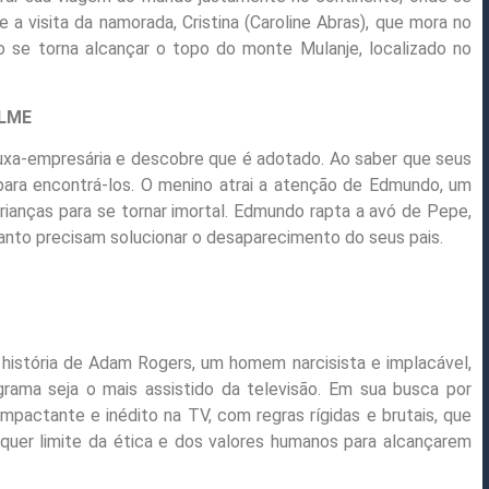
 a visita da namorada, Cristina (Caroline Abras), que mora no
ivo se torna alcançar o topo do monte Mulanje, localizado no
ILME
xa-empresária e descobre que é adotado. Ao saber que seus
para encontrá-los. O menino atrai a atenção de Edmundo, um
rianças para se tornar imortal. Edmundo rapta a avó de Pepe,
uanto precisam solucionar o desaparecimento do seus pais.
a história de Adam Rogers, um homem narcisista e implacável,
ama seja o mais assistido da televisão. Em sua busca por
mpactante e inédito na TV, com regras rígidas e brutais, que
lquer limite da ética e dos valores humanos para alcançarem