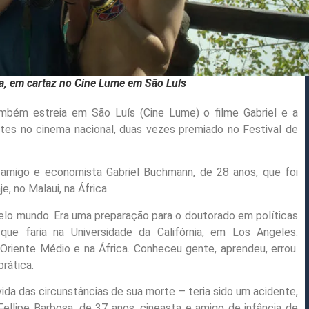
em cartaz no Cine Lume em São Luís
mbém estreia em São Luís (Cine Lume) o filme Gabriel e a
s no cinema nacional, duas vezes premiado no Festival de
o amigo e economista Gabriel Buchmann, de 28 anos, que foi
, no Malaui, na África.
pelo mundo. Era uma preparação para o doutorado em políticas
que faria na Universidade da Califórnia, em Los Angeles.
Oriente Médio e na África. Conheceu gente, aprendeu, errou.
prática.
vida das circunstâncias de sua morte – teria sido um acidente,
Fellipe Barbosa, de 37 anos, cineasta e amigo de infância de