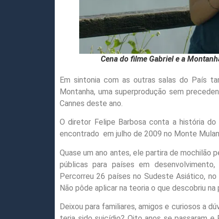
Cena do filme Gabriel e a Montanha, 
Em sintonia com as outras salas do País ta
Montanha, uma superprodução sem precedente
Cannes deste ano.
O diretor Felipe Barbosa conta a história d
encontrado
em julho de 2009 no Monte Mulanje
Quase um ano antes, ele partira de mochilão 
públicas para países em desenvolvimento, 
Percorreu 26 países no Sudeste Asiático, no 
Não pôde aplicar na teoria o que descobriu na 
Deixou para familiares, amigos e curiosos a dú
teria sido suicídio? Oito anos se passaram e 