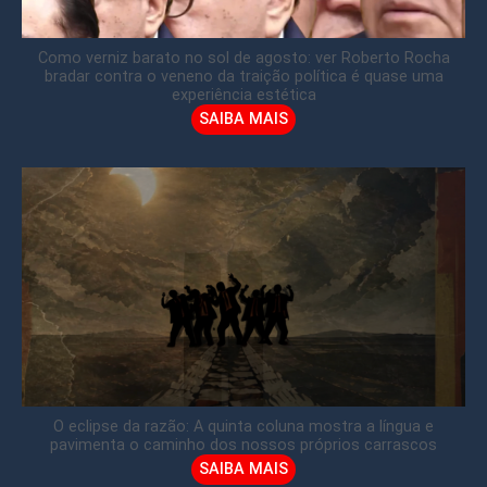
Como verniz barato no sol de agosto: ver Roberto Rocha
bradar contra o veneno da traição política é quase uma
experiência estética
SAIBA MAIS
O eclipse da razão: A quinta coluna mostra a língua e
pavimenta o caminho dos nossos próprios carrascos
SAIBA MAIS