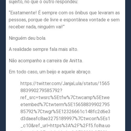
sujeito, no que o outro respondeu:
“Exatamente! É sempre com os ônibus que levaram as
pessoas, porque de livre e espontânea vontade e sem
receber nada, ninguém vai!”
Ninguém deu bola.
A realidade sempre fala mais alto.
Não acompanho a carreira de Anitta.
Em todo caso, um beijo e aquele abraço.
https://twitter.com/JanjaLula/status/1565
883990279585792?
ref_src=twsrc%5Etfw%7Ctwcamp%5Etwe
etembed%7Ctwterm%5E15658839902795
85792%7Ctwgr%5E12326661c148fc2d6e3
d3daeafc8ae3275189997%7Ctwcon%5Es1
_c10&ref_url=https%3A%2F%2Ff5.folha.uo