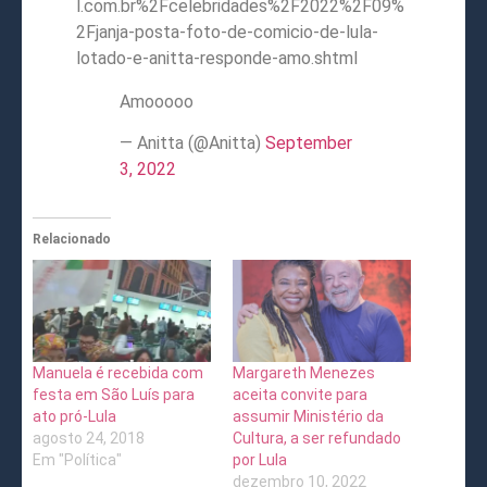
l.com.br%2Fcelebridades%2F2022%2F09%
2Fjanja-posta-foto-de-comicio-de-lula-
lotado-e-anitta-responde-amo.shtml
Amooooo
— Anitta (@Anitta)
September
3, 2022
Relacionado
Manuela é recebida com
Margareth Menezes
festa em São Luís para
aceita convite para
ato pró-Lula
assumir Ministério da
agosto 24, 2018
Cultura, a ser refundado
Em "Política"
por Lula
dezembro 10, 2022