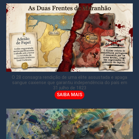
O 28 consagra rendição de uma elite assustada e apaga
sangue caxiense que garantiu independência do país em
31 julho de 1823
SAIBA MAIS