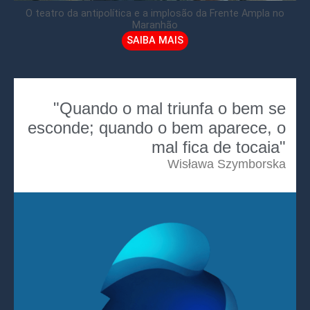
O teatro da antipolítica e a implosão da Frente Ampla no
Maranhão
SAIBA MAIS
"Quando o mal triunfa o bem se
esconde; quando o bem aparece, o
mal fica de tocaia"
Wisława Szymborska