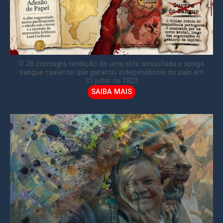
O 28 consagra rendição de uma elite assustada e apaga
sangue caxiense que garantiu independência do país em
31 julho de 1823
SAIBA MAIS