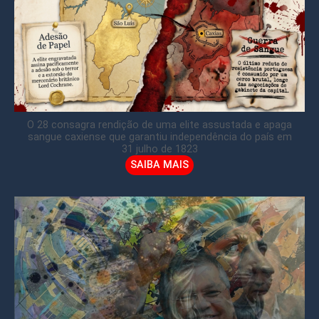
O 28 consagra rendição de uma elite assustada e apaga
sangue caxiense que garantiu independência do país em
31 julho de 1823
SAIBA MAIS