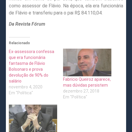
como assessor de Flávio. Na época, ela era funcionária
de Flávio e transferiu para o pai R$ 84.110,04.
Da Revista Fórum
Relacionado
Ex-assessora confessa
que era funcionária
fantasma de Flávio
Bolsonaro e prova
devolução de 90% do
Fabrício Queiroz aparece,
salário
mas dúvidas persistem
novembro 4, 2020
dezembro 27, 2018
Em "Política"
Em "Política"