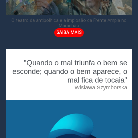
O teatro da antipolítica e a implosão da Frente Ampla no
Maranhão
SAIBA MAIS
"Quando o mal triunfa o bem se
esconde; quando o bem aparece, o
mal fica de tocaia"
Wisława Szymborska