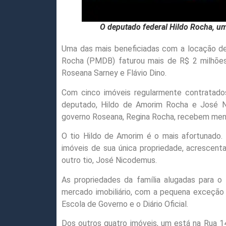
O deputado federal Hildo Rocha, um 
Uma das mais beneficiadas com a locação de 
Rocha (PMDB) faturou mais de R$ 2 milhões
Roseana Sarney e Flávio Dino.
Com cinco imóveis regularmente contratad
deputado, Hildo de Amorim Rocha e José N
governo Roseana, Regina Rocha, recebem mens
O tio Hildo de Amorim é o mais afortunado. 
imóveis de sua única propriedade, acrescent
outro tio, José Nicodemus.
As propriedades da família alugadas para o
mercado imobiliário, com a pequena exceção 
Escola de Governo e o Diário Oficial.
Dos outros quatro imóveis, um está na Rua 14 