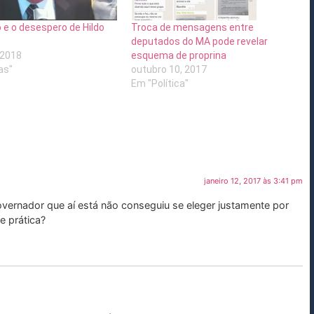
o e o desespero de Hildo
Troca de mensagens entre
deputados do MA pode revelar
 2018
esquema de proprina
as"
outubro 10, 2017
Em "Política"
janeiro 12, 2017 às 3:41 pm
governador que aí está não conseguiu se eleger justamente por
e prática?