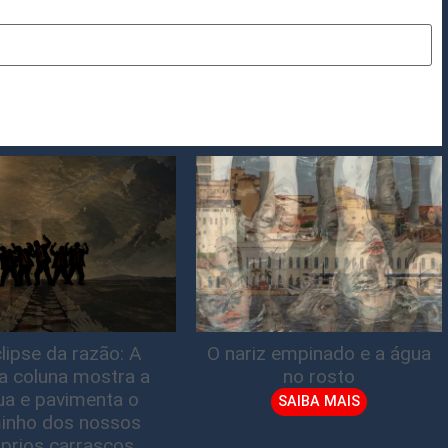
lipse da razão: A
O nariz empinado e a água
ta coluna mostra a
no rosto
gua e pavimenta o
SAIBA MAIS
inho dos nossos
prios carrascos