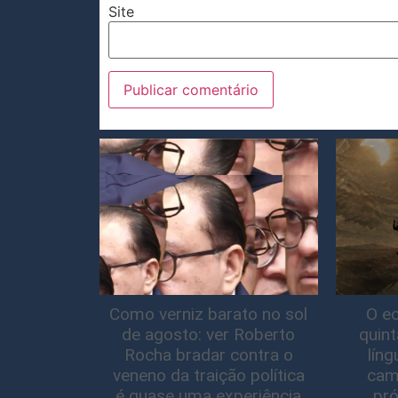
Site
Como verniz barato no sol
O ec
de agosto: ver Roberto
quin
Rocha bradar contra o
lín
veneno da traição política
cam
é quase uma experiência
pró