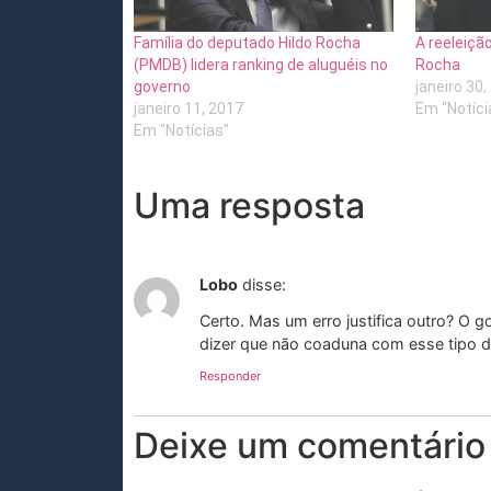
Família do deputado Hildo Rocha
A reeleiçã
(PMDB) lidera ranking de aluguéis no
Rocha
governo
janeiro 30,
janeiro 11, 2017
Em "Notíci
Em "Notícias"
Uma resposta
Lobo
disse:
Certo. Mas um erro justifica outro? O 
dizer que não coaduna com esse tipo d
Responder
Deixe um comentário