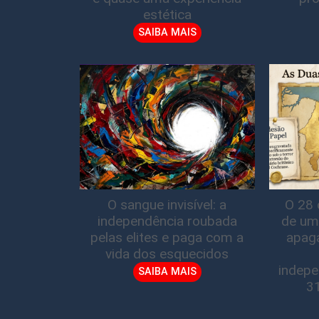
estética
SAIBA MAIS
O sangue invisível: a
O 28 
independência roubada
de um
pelas elites e paga com a
apag
vida dos esquecidos
indepe
SAIBA MAIS
3