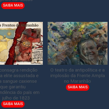
SAIBA MAIS
consagra rendição
O teatro da antipolítica e a
a elite assustada e
implosão da Frente Ampla
a sangue caxiense
no Maranhão
que garantiu
SAIBA MAIS
ndência do país em
1 julho de 1823
SAIBA MAIS