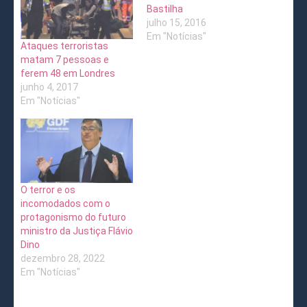
Bastilha
julho 15, 2016
Em "Notícias"
Ataques terroristas
matam 7 pessoas e
ferem 48 em Londres
junho 4, 2017
Em "Notícias"
O terror e os
incomodados com o
protagonismo do futuro
ministro da Justiça Flávio
Dino
dezembro 28, 2022
Em "Notícias"