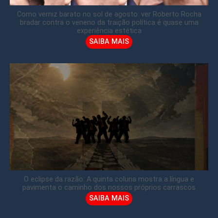
Como verniz barato no sol de agosto: ver Roberto Rocha
bradar contra o veneno da traição política é quase uma
experiência estética
SAIBA MAIS
O eclipse da razão: A quinta coluna mostra a língua e
pavimenta o caminho dos nossos próprios carrascos
SAIBA MAIS