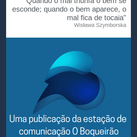
"Quando o mal triunfa o bem se
esconde; quando o bem aparece, o
mal fica de tocaia"
Wisława Szymborska