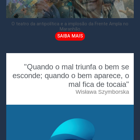
O teatro da antipolítica e a implosão da Frente Ampla no
Maranhão
SAIBA MAIS
"Quando o mal triunfa o bem se
esconde; quando o bem aparece, o
mal fica de tocaia"
Wisława Szymborska