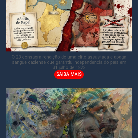
O 28 consagra rendição de uma elite assustada e apaga
sangue caxiense que garantiu independência do país em
31 julho de 1823
SAIBA MAIS