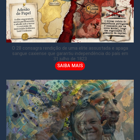
O 28 consagra rendição de uma elite assustada e apaga
sangue caxiense que garantiu independência do país em
31 julho de 1823
SAIBA MAIS