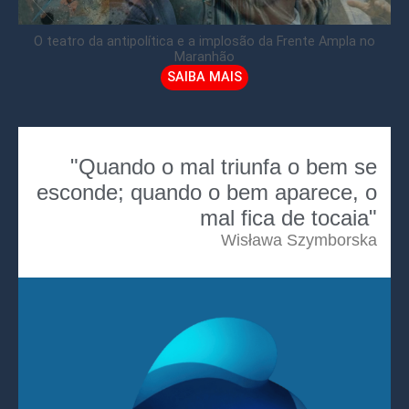
O teatro da antipolítica e a implosão da Frente Ampla no
Maranhão
SAIBA MAIS
"Quando o mal triunfa o bem se
esconde; quando o bem aparece, o
mal fica de tocaia"
Wisława Szymborska