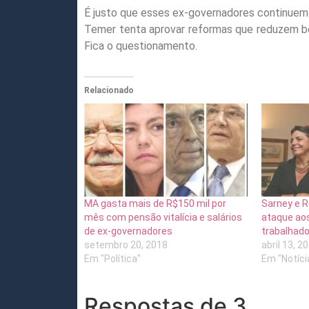
É justo que esses ex-governadores continuem
Temer tenta aprovar reformas que reduzem be
Fica o questionamento.
Relacionado
MA gasta mais de R$150 mil por
Sarney e R
mês com pensão vitalícia e salários
ataque aos
de ex-governadores
trabalhad
setembro 20, 2018
abril 13, 2
Em "Política"
Em "Notíci
Respostas de 3