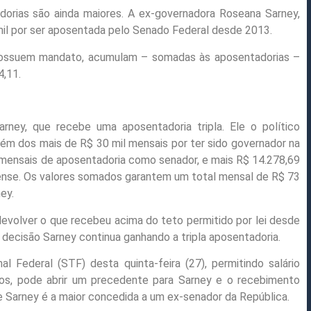
rias são ainda maiores. A ex-governadora Roseana Sarney,
mil por ser aposentada pelo Senado Federal desde 2013.
 possuem mandato, acumulam – somadas às aposentadorias –
4,11.
rney, que recebe uma aposentadoria tripla. Ele o político
m dos mais de R$ 30 mil mensais por ter sido governador na
mensais de aposentadoria como senador, e mais R$ 14.278,69
nse. Os valores somados garantem um total mensal de R$ 73
ey.
devolver o que recebeu acima do teto permitido por lei desde
 decisão Sarney continua ganhando a tripla aposentadoria.
 Federal (STF) desta quinta-feira (27), permitindo salário
s, pode abrir um precedente para Sarney e o recebimento
e Sarney é a maior concedida a um ex-senador da República.