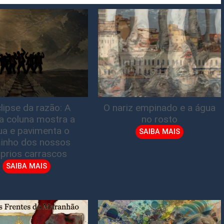
lipse da razão: A
O nariz empinado e a água
ta coluna mostra a
no rosto
gua e pavimenta o
SAIBA MAIS
inho dos nossos
prios carrascos
SAIBA MAIS