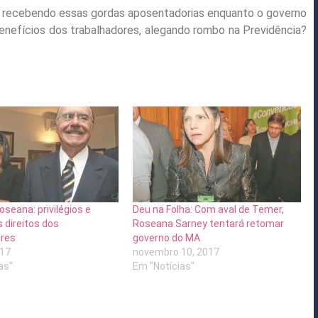
 recebendo essas gordas aposentadorias enquanto o governo
nefícios dos trabalhadores, alegando rombo na Previdência?
oseana: privilégios e
Deu na Folha: Com aval de Temer,
 direitos dos
Roseana Sarney tentará retomar
ores
governo do MA
017
novembro 10, 2017
as"
Em "Notícias"