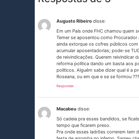
Augusto Ribeiro
disse:
Em um País onde FHC chamou quem se 
Temer se aposentou como Procurador ao
ainda extorque os cofres públicos co
acumular aposentadorias; pode-se TUD
de reivindicações. Querem reivindicar
reforma política dando um basta aos po
políticos. Alguém sabe dizer qual é a p
Roseana, ou em que e se se formou ??
Responder
Macabeu
disse:
Só cadeia pra esses bandidos, se fica
tempo que ficarem preso.
Pra onde esses ladrões correrem tem d
festa de arromba no inferno, Sarney ch