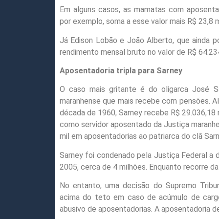
Em alguns casos, as mamatas com aposentado
por exemplo, soma a esse valor mais R$ 23,8 
Já Edison Lobão e João Alberto, que ainda
rendimento mensal bruto no valor de R$ 64.23
Aposentadoria tripla para Sarney
O caso mais gritante é do oligarca José Sa
maranhense que mais recebe com pensões. Alé
década de 1960, Sarney recebe R$ 29.036,18 
como servidor aposentado da Justiça maranhe
mil em aposentadorias ao patriarca do clã Sarn
Sarney foi condenado pela Justiça Federal a 
2005, cerca de 4 milhões. Enquanto recorre da
No entanto, uma decisão do Supremo Tribunal
acima do teto em caso de acúmulo de cargo
abusivo de aposentadorias. A aposentadoria d