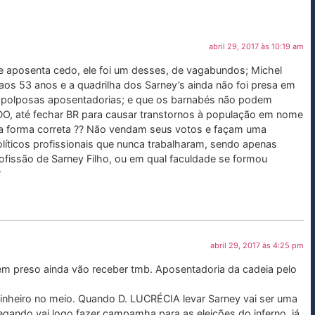
abril 29, 2017 às 10:19 am
aposenta cedo, ele foi um desses, de vagabundos; Michel
s 53 anos e a quadrilha dos Sarney’s ainda não foi presa em
m polposas aposentadorias; e que os barnabés não podem
O, até fechar BR para causar transtornos à população em nome
 da forma correta ?? Não vendam seus votos e façam uma
líticos profissionais que nunca trabalharam, sendo apenas
rofissão de Sarney Filho, ou em qual faculdade se formou
?
abril 29, 2017 às 4:25 pm
tem preso ainda vão receber tmb. Aposentadoria da cadeia pelo
inheiro no meio. Quando D. LUCRÉCIA levar Sarney vai ser uma
egando vai logo fazer campamha para as eleições do inferno, já