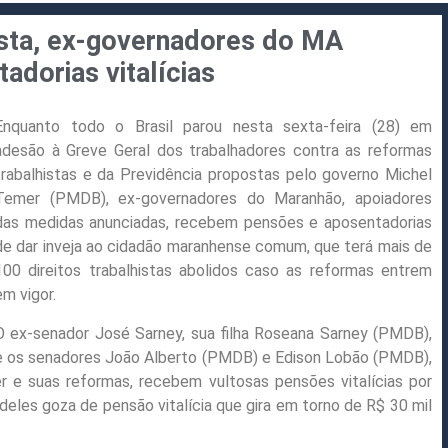
sta, ex-governadores do MA
adorias vitalícias
Enquanto todo o Brasil parou nesta sexta-feira (28) em
adesão à Greve Geral dos trabalhadores contra as reformas
trabalhistas e da Previdência propostas pelo governo Michel
Temer (PMDB), ex-governadores do Maranhão, apoiadores
das medidas anunciadas, recebem pensões e aposentadorias
de dar inveja ao cidadão maranhense comum, que terá mais de
100 direitos trabalhistas abolidos caso as reformas entrem
em vigor.
O ex-senador José Sarney, sua filha Roseana Sarney (PMDB),
e os senadores João Alberto (PMDB) e Edison Lobão (PMDB),
e suas reformas, recebem vultosas pensões vitalícias por
eles goza de pensão vitalícia que gira em torno de R$ 30 mil