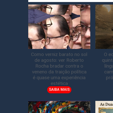
Como verniz barato no sol
O ec
de agosto: ver Roberto
quin
Rocha bradar contra o
lín
veneno da traição política
cam
é quase uma experiência
pró
estética
SAIBA MAIS