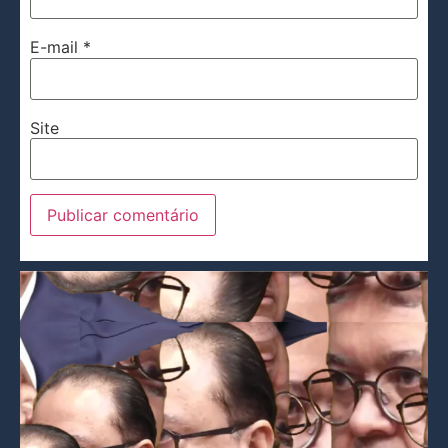
E-mail
*
Site