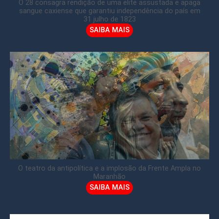
O 28 consagra rendição de uma elite assustada e apaga
sangue caxiense que garantiu independência do país em
31 julho de 1823
SAIBA MAIS
O teatro da antipolítica e a implosão da Frente Ampla no
Maranhão
SAIBA MAIS