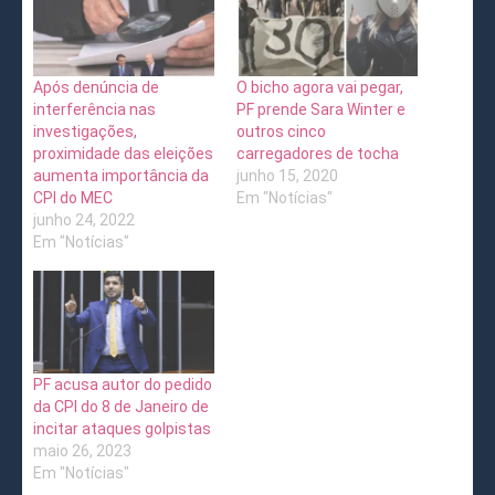
Após denúncia de
O bicho agora vai pegar,
interferência nas
PF prende Sara Winter e
investigações,
outros cinco
proximidade das eleições
carregadores de tocha
aumenta importância da
junho 15, 2020
CPI do MEC
Em "Notícias"
junho 24, 2022
Em "Notícias"
PF acusa autor do pedido
da CPI do 8 de Janeiro de
incitar ataques golpistas
maio 26, 2023
Em "Notícias"