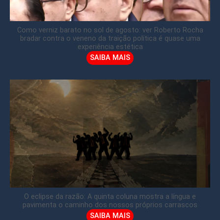
Como verniz barato no sol de agosto: ver Roberto Rocha
bradar contra o veneno da traição política é quase uma
experiência estética
SAIBA MAIS
O eclipse da razão: A quinta coluna mostra a língua e
pavimenta o caminho dos nossos próprios carrascos
SAIBA MAIS