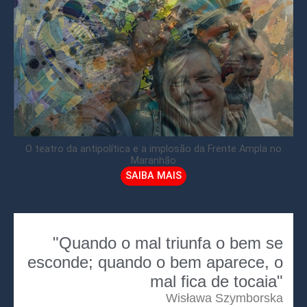
O teatro da antipolítica e a implosão da Frente Ampla no
Maranhão
SAIBA MAIS
"Quando o mal triunfa o bem se
esconde; quando o bem aparece, o
mal fica de tocaia"
Wisława Szymborska