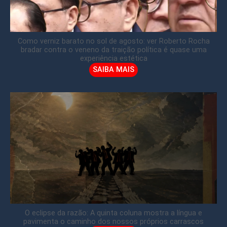
Como verniz barato no sol de agosto: ver Roberto Rocha
bradar contra o veneno da traição política é quase uma
experiência estética
SAIBA MAIS
O eclipse da razão: A quinta coluna mostra a língua e
pavimenta o caminho dos nossos próprios carrascos