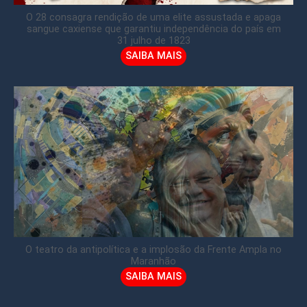
O 28 consagra rendição de uma elite assustada e apaga
sangue caxiense que garantiu independência do país em
31 julho de 1823
SAIBA MAIS
O teatro da antipolítica e a implosão da Frente Ampla no
Maranhão
SAIBA MAIS