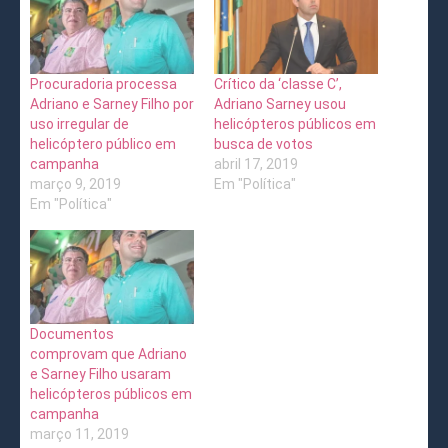
Procuradoria processa
Crítico da ‘classe C’,
Adriano e Sarney Filho por
Adriano Sarney usou
uso irregular de
helicópteros públicos em
helicóptero público em
busca de votos
campanha
abril 17, 2019
março 9, 2019
Em "Política"
Em "Política"
Documentos
comprovam que Adriano
e Sarney Filho usaram
helicópteros públicos em
campanha
março 11, 2019