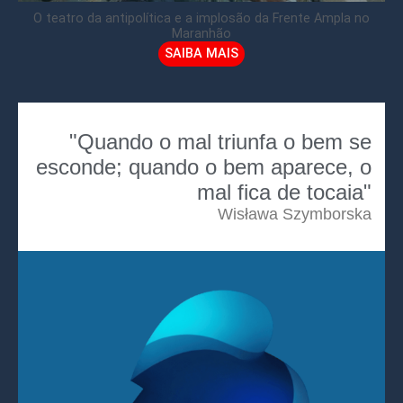
O teatro da antipolítica e a implosão da Frente Ampla no
Maranhão
SAIBA MAIS
"Quando o mal triunfa o bem se
esconde; quando o bem aparece, o
mal fica de tocaia"
Wisława Szymborska