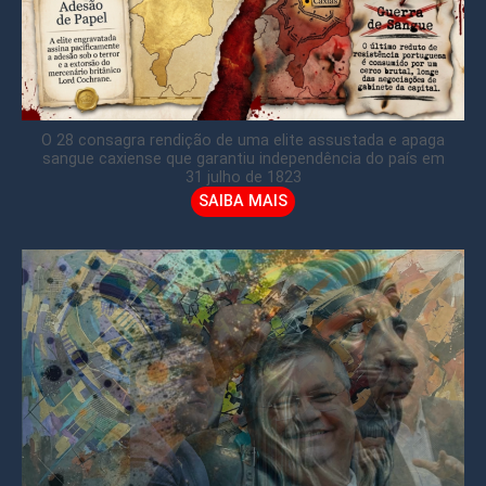
O 28 consagra rendição de uma elite assustada e apaga
sangue caxiense que garantiu independência do país em
31 julho de 1823
SAIBA MAIS