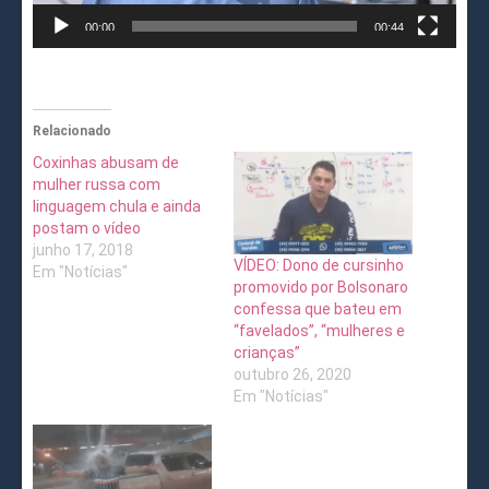
00:00
00:44
Relacionado
Coxinhas abusam de
mulher russa com
linguagem chula e ainda
postam o vídeo
junho 17, 2018
VÍDEO: Dono de cursinho
Em "Notícias"
promovido por Bolsonaro
confessa que bateu em
“favelados”, “mulheres e
crianças”
outubro 26, 2020
Em "Notícias"