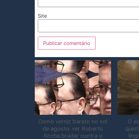
Site
Como verniz barato no sol
O ec
de agosto: ver Roberto
quin
Rocha bradar contra o
lín