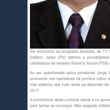
Em entrevista ao programa Resenha, da TV D
Edilázio Júnior (PV) admitiu a possibilid
candidatura do senador Roberto Rocha (PSB) 
Ao ser questionado pelos jornalistas Jorge 
ocorrendo nos bastidores da política sobre al
mas adiantou que tudo ainda vai depender de 
2017.
A preferência ainda continua sendo a ex-gov
para tentar se recompor. Mas segundo Edilázio