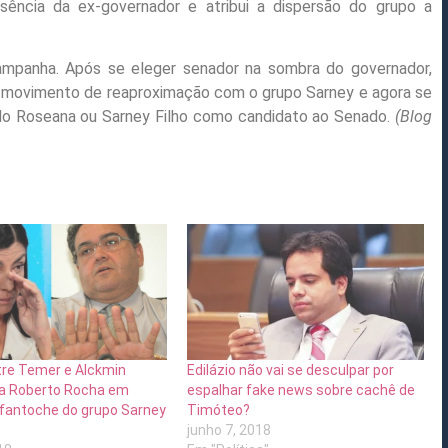
usência da ex-governador e atribui a dispersão do grupo a
campanha. Após se eleger senador na sombra do governador,
u movimento de reaproximação com o grupo Sarney e agora se
ndo Roseana ou Sarney Filho como candidato ao Senado.
(Blog
tre Temer e Alckmin
Edilázio não vai se desculpar por
a Roberto Rocha em
espalhar fake news sobre cachê de
fantoche do grupo Sarney
Timóteo?
junho 7, 2018