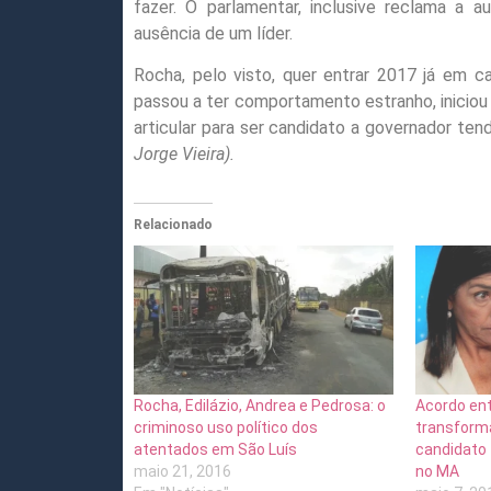
fazer. O parlamentar, inclusive reclama a a
ausência de um líder.
Rocha, pelo visto, quer entrar 2017 já em 
passou a ter comportamento estranho, inicio
articular para ser candidato a governador te
Jorge Vieira).
Relacionado
Rocha, Edilázio, Andrea e Pedrosa: o
Acordo en
criminoso uso político dos
transform
atentados em São Luís
candidato 
maio 21, 2016
no MA