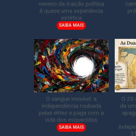
veneno da traição política
cam
é quase uma experiência
pró
estética
SAIBA MAIS
O sangue invisível: a
O 28 
independência roubada
de um
pelas elites e paga com a
apag
vida dos esquecidos
indepe
SAIBA MAIS
3