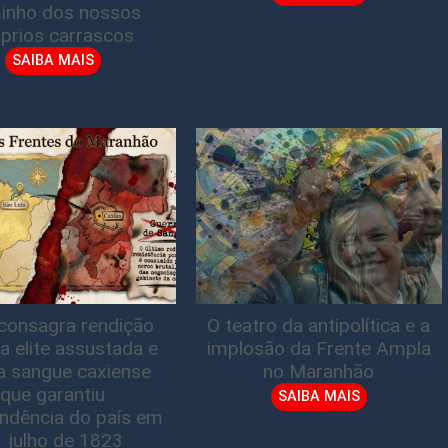
inho dos nossos
prios carrascos
SAIBA MAIS
consagra rendição
O teatro da antipolítica e a
a elite assustada e
implosão da Frente Ampla
a sangue caxiense
no Maranhão
que garantiu
SAIBA MAIS
ndência do país em
1 julho de 1823