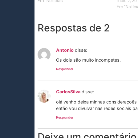
Em "Notícias"
maio 7, 20
Em "Notíci
Respostas de 2
Antonio
disse:
Os dois são muito incompetes,
Responder
CarlosSilva
disse:
olá venho deixa minhas consideraçoês
então vou divulvar nas redes sociais p
Responder
Deixe um comentário