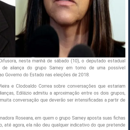
ifusora, nesta manhã de sábado (10), o deputado estadual
ade de aliança do grupo Sarney em torno de uma possível
ao Governo do Estado nas eleições de 2018.
Vieira e Clodoaldo Correa sobre conversações que estariam
ianças, Edilázio admitiu a aproximação entre os dois grupos,
muita conversação que deverão ser intensificadas a partir de
ernadora Roseana, em quem o grupo Sarney aposta suas fichas
, até agora, ela não deu qualquer indicativo do que pretende