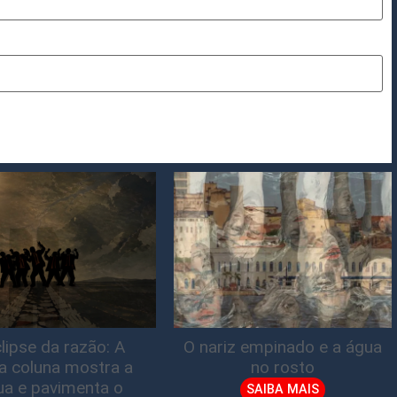
lipse da razão: A
O nariz empinado e a água
ta coluna mostra a
no rosto
gua e pavimenta o
SAIBA MAIS