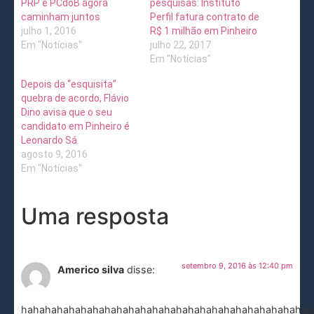
PRP e PCdoB agora
pesquisas: Instituto
caminham juntos
Perfil fatura contrato de
julho 1, 2016
R$ 1 milhão em Pinheiro
Em "Notícias"
julho 22, 2017
Em "Notícias"
Depois da “esquisita”
quebra de acordo, Flávio
Dino avisa que o seu
candidato em Pinheiro é
Leonardo Sá
agosto 9, 2016
Em "Notícias"
Uma resposta
setembro 9, 2016 às 12:40 pm
Americo silva
disse:
hahahahahahahahahahahahahahahahahahahahahahahahah