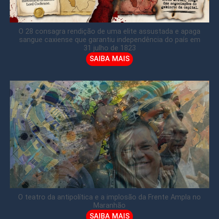
O 28 consagra rendição de uma elite assustada e apaga
sangue caxiense que garantiu independência do país em
31 julho de 1823
SAIBA MAIS
O teatro da antipolítica e a implosão da Frente Ampla no
Maranhão
SAIBA MAIS