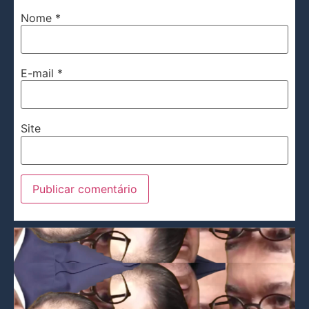
Nome
*
E-mail
*
Site