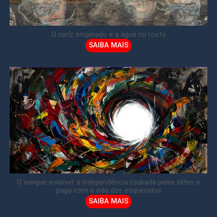
O nariz empinado e a água no rosto
SAIBA MAIS
O sangue invisível: a independência roubada pelas elites e
paga com a vida dos esquecidos
SAIBA MAIS