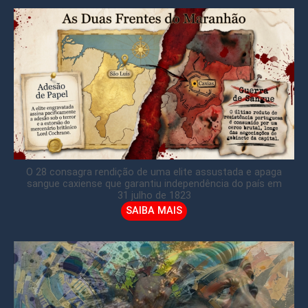
O 28 consagra rendição de uma elite assustada e apaga
sangue caxiense que garantiu independência do país em
31 julho de 1823
SAIBA MAIS