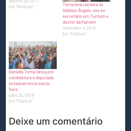
agosto 28, 2017
Tema leva rasteira de
Em "Notícias"
Gildásio Ângelo, seu ex-
secretário em Tuntum e
diretor da Famem
setembro 4, 2018
Em "Política"
Daniella Tema lança pré-
candidatura a deputada
estadual nesta sexta-
feira
julho 20, 2018
Em "Política"
Deixe um comentário