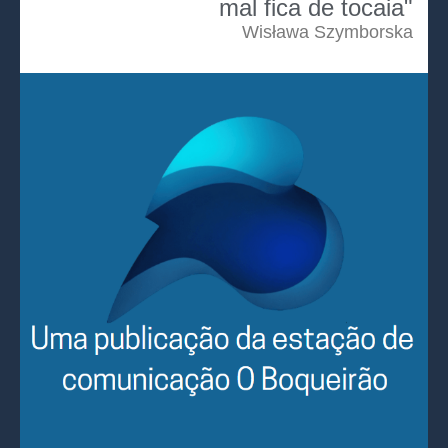
mal fica de tocaia"
Wisława Szymborska