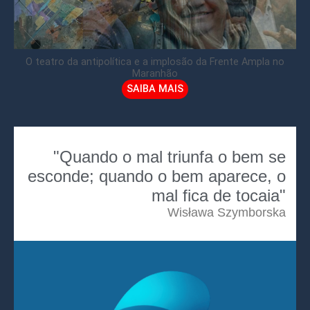
O teatro da antipolítica e a implosão da Frente Ampla no
Maranhão
SAIBA MAIS
"Quando o mal triunfa o bem se
esconde; quando o bem aparece, o
mal fica de tocaia"
Wisława Szymborska