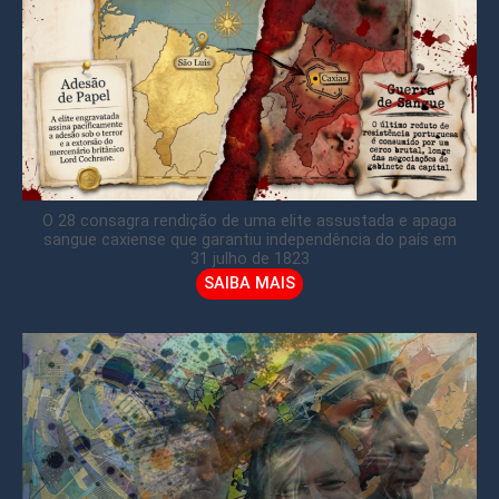
O 28 consagra rendição de uma elite assustada e apaga
sangue caxiense que garantiu independência do país em
31 julho de 1823
SAIBA MAIS