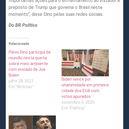
Importantes lições para o enfrentamento ao imitador e
preposto de Trump que governa o Brasil neste
momento”, disse Dino pelas suas redes sociais.
Do BR Político
Relacionado
Flávio Dino participa de
reunião nesta quinta
sobre meio ambiente
com enviado de Joe
Biden
Biden vence por
julho 28, 2021
unanimidade em primeira
Em "Notícias"
cidade dos EUA com
votos apurados
novembro 3, 2020
Em "Política"