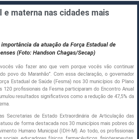
il e materna nas cidades mais
 importância da atuação da Força Estadual de
henses (Foto: Handson Chagas/Secap)
 vocês vão fazer ano que vem porque vocês vão continuar
 do povo do Maranhão”. Com essa declaração, o governador
a Força Estadual de Saúde (Fesma) nos 30 municípios do Plano
os 120 profissionais da Fesma participaram do Encontro Anual
umulou resultados significativos como a redução de 47,5% da
erna.
s Secretarias de Estado Extraordinária de Articulação das
, atuou de forma destacada nos 30 municípios mais pobres do
imento Humano Municipal (IDH-M). Ao todo, os profissionais
sociais, educadores físicos, farmacêuticos, fisioterapeutas,