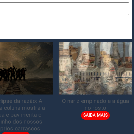
lipse da razão: A
O nariz empinado e a água
ta coluna mostra a
no rosto
gua e pavimenta o
SAIBA MAIS
inho dos nossos
prios carrascos