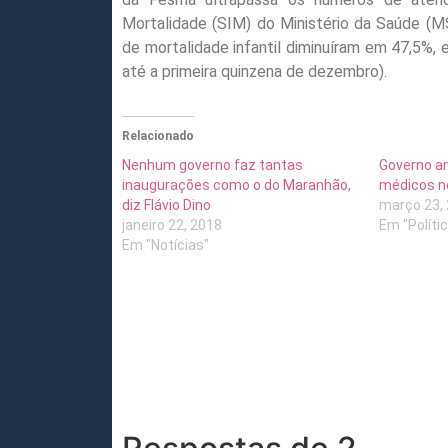
Mortalidade (SIM) do Ministério da Saúde (
de mortalidade infantil diminuíram em 47,5%,
até a primeira quinzena de dezembro).
Relacionado
Nenhum governo faz tantas
Governo a
inaugurações como o do Maranhão,
médicos n
diz Flávio Dino
março 23,
janeiro 22, 2018
Em "Políti
Em "Notícias"