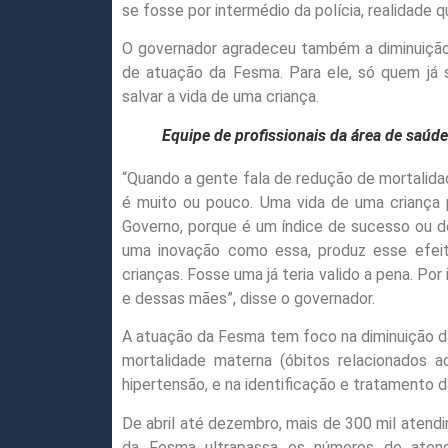
se fosse por intermédio da polícia, realidad
O governador agradeceu também a diminuição 
de atuação da Fesma. Para ele, só quem já s
salvar a vida de uma criança.
Equipe de profissionais da área de saú
“Quando a gente fala de redução de mortalidade
é muito ou pouco. Uma vida de uma criança
Governo, porque é um índice de sucesso ou d
uma inovação como essa, produz esse efeit
crianças. Fosse uma já teria valido a pena. Po
e dessas mães”, disse o governador.
A atuação da Fesma tem foco na diminuição da 
mortalidade materna (óbitos relacionados a
hipertensão, e na identificação e tratamento 
De abril até dezembro, mais de 300 mil atend
da Fesma ultrapassa os números de atend