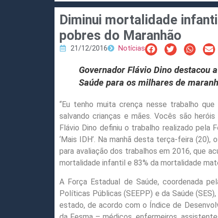
Diminui mortalidade infant
pobres do Maranhão
21/12/2016
Notícias
Governador Flávio Dino destacou a
Saúde para os milhares de maran
“Eu tenho muita crença nesse trabalho que
salvando crianças e mães. Vocês são heróis
Flávio Dino definiu o trabalho realizado pel
‘Mais IDH’. Na manhã desta terça-feira (20), 
para avaliação dos trabalhos em 2016, que ac
mortalidade infantil e 83% da mortalidade mat
A Força Estadual de Saúde, coordenada pela
Políticas Públicas (SEEPP) e da Saúde (SES)
estado, de acordo com o Índice de Desenvolv
da Fesma – médicos, enfermeiros, assistentes 