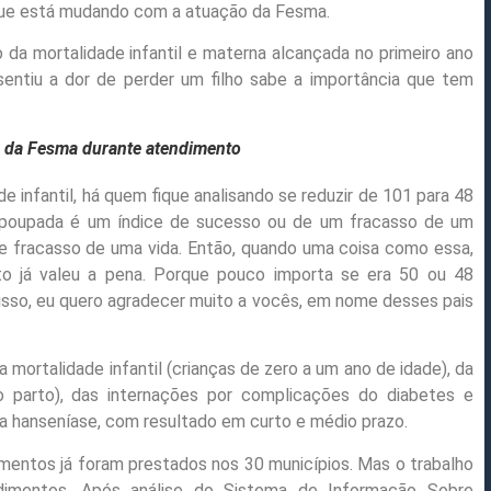
e que está mudando com a atuação da Fesma.
da mortalidade infantil e materna alcançada no primeiro ano
entiu a dor de perder um filho sabe a importância que tem
de da Fesma durante atendimento
 infantil, há quem fique analisando se reduzir de 101 para 48
 poupada é um índice de sucesso ou de um fracasso de um
e fracasso de uma vida. Então, quando uma coisa como essa,
o já valeu a pena. Porque pouco importa se era 50 ou 48
r isso, eu quero agradecer muito a vocês, em nome desses pais
mortalidade infantil (crianças de zero a um ano de idade), da
o parto), das internações por complicações do diabetes e
da hanseníase, com resultado em curto e médio prazo.
imentos já foram prestados nos 30 municípios. Mas o trabalho
imentos. Após análise do Sistema de Informação Sobre