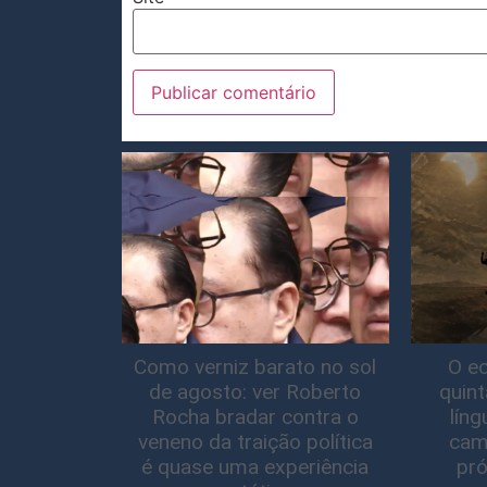
Como verniz barato no sol
O ec
de agosto: ver Roberto
quin
Rocha bradar contra o
lín
veneno da traição política
cam
é quase uma experiência
pró