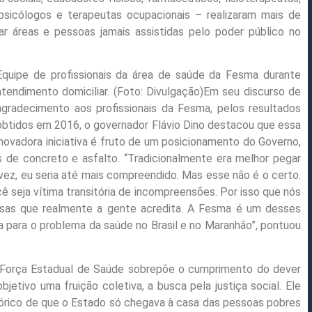
, psicólogos e terapeutas ocupacionais – realizaram mais de
r áreas e pessoas jamais assistidas pelo poder público no
Equipe de profissionais da área de saúde da Fesma durante
atendimento domiciliar. (Foto: Divulgação)Em seu discurso de
agradecimento aos profissionais da Fesma, pelos resultados
obtidos em 2016, o governador Flávio Dino destacou que essa
inovadora iniciativa é fruto de um posicionamento do Governo,
 de concreto e asfalto. “Tradicionalmente era melhor pegar
lvez, eu seria até mais compreendido. Mas esse não é o certo.
cê seja vítima transitória de incompreensões. Por isso que nós
isas que realmente a gente acredita. A Fesma é um desses
 para o problema da saúde no Brasil e no Maranhão”, pontuou
 Força Estadual de Saúde sobrepõe o cumprimento do dever
etivo uma fruição coletiva, a busca pela justiça social. Ele
stórico de que o Estado só chegava à casa das pessoas pobres