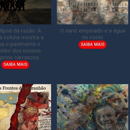
lipse da razão: A
O nariz empinado e a água
ta coluna mostra a
no rosto
gua e pavimenta o
SAIBA MAIS
inho dos nossos
prios carrascos
SAIBA MAIS