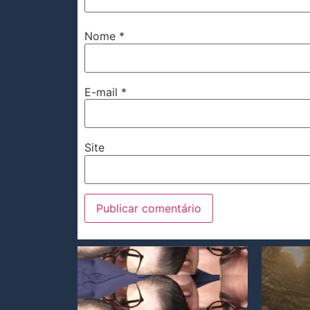
Nome
*
E-mail
*
Site