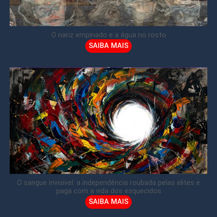
O nariz empinado e a água no rosto
SAIBA MAIS
O sangue invisível: a independência roubada pelas elites e
paga com a vida dos esquecidos
SAIBA MAIS