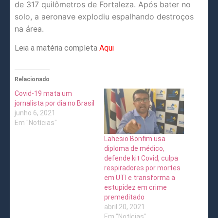
de 317 quilômetros de Fortaleza. Após bater no
solo, a aeronave explodiu espalhando destroços
na área.
Leia a matéria completa
Aqui
Relacionado
Covid-19 mata um
jornalista por dia no Brasil
junho 6, 2021
Em "Notícias"
Lahesio Bonfim usa
diploma de médico,
defende kit Covid, culpa
respiradores por mortes
em UTI e transforma a
estupidez em crime
premeditado
abril 20, 2021
Em "Notícias"