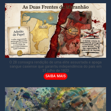
O 28 consagra rendição de uma elite assustada e apaga
sangue caxiense que garantiu independência do país em
31 julho de 1823
SAIBA MAIS