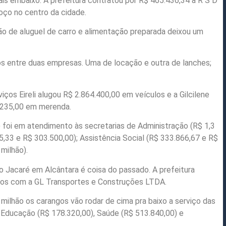
s embaixo. A prefeitura contratou por R$ 465.436,34 a R S D
oço no centro da cidade.
o de aluguel de carro e alimentação preparada deixou um
os entre duas empresas. Uma de locação e outra de lanches;
ços Eireli alugou R$ 2.864.400,00 em veículos e a Gilcilene
.235,00 em merenda.
 foi em atendimento às secretarias de Administração (R$ 1,3
,33 e R$ 303.500,00); Assistência Social (R$ 333.866,67 e R$
 milhão).
 do Jacaré em Alcântara é coisa do passado. A prefeitura
ulos com a GL Transportes e Construções LTDA.
ilhão os carangos vão rodar de cima pra baixo a serviço das
, Educação (R$ 178.320,00), Saúde (R$ 513.840,00) e