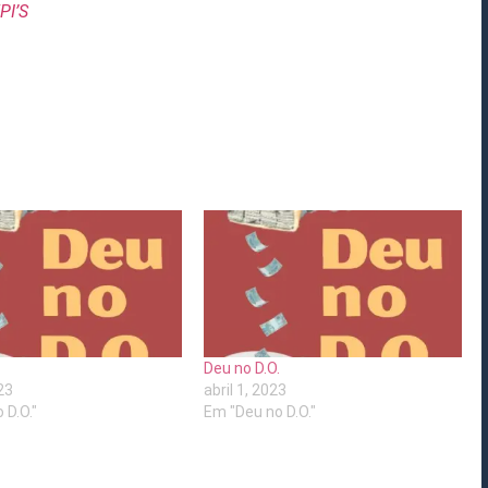
PI’S
.
Deu no D.O.
23
abril 1, 2023
 D.O."
Em "Deu no D.O."