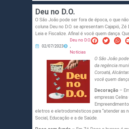
Deu no D.O.
O São João pode ser fora de época, o que não
coluna Deu no D.O. se apresentam Cajapió, Zé 
Leia e Fiscalize. Afinal é você quem dança. Q
Deu no D.O.
02/07/2023
,
Notícias
O São João pode 
da regência muni
Coroatá, Alcântar
você quem dança
Decoração
– Em
empresas Celina 
Empreendimentos 
eletros e eletrodomésticos para “atender as n
Social, Educação e a de Saúde.