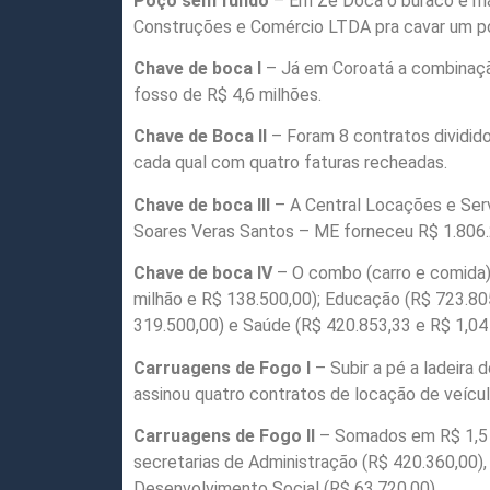
Poço sem fundo
– Em Zé Doca o buraco é mai
Construções e Comércio LTDA pra cavar um p
Chave de boca I
– Já em Coroatá a combinaçã
fosso de R$ 4,6 milhões.
Chave de Boca II
– Foram 8 contratos dividid
cada qual com quatro faturas recheadas.
Chave de boca III
– A Central Locações e Servi
Soares Veras Santos – ME forneceu R$ 1.806
Chave de boca IV
– O combo (carro e comida)
milhão e R$ 138.500,00); Educação (R$ 723.805
319.500,00) e Saúde (R$ 420.853,33 e R$ 1,04
Carruagens de Fogo I
– Subir a pé a ladeira
assinou quatro contratos de locação de veíc
Carruagens de Fogo II
– Somados em R$ 1,5 m
secretarias de Administração (R$ 420.360,00)
Desenvolvimento Social (R$ 63.720,00).