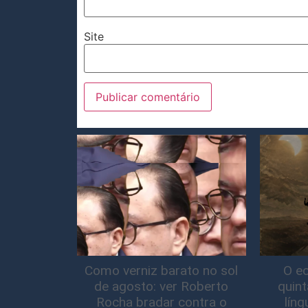
Site
Como verniz barato no sol
O ec
de agosto: ver Roberto
quin
Rocha bradar contra o
lín