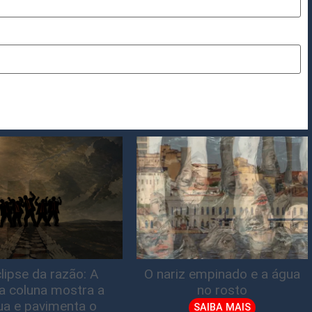
lipse da razão: A
O nariz empinado e a água
ta coluna mostra a
no rosto
gua e pavimenta o
SAIBA MAIS