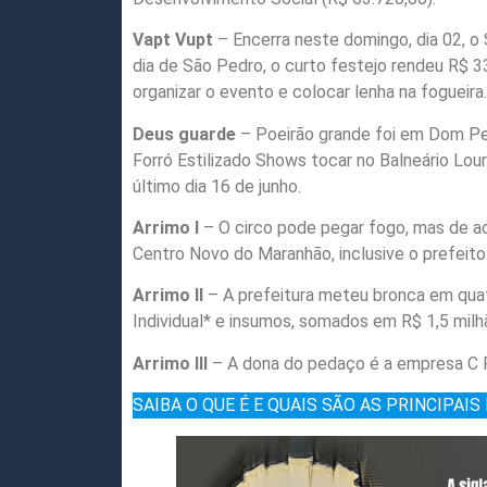
Vapt Vupt
– Encerra neste domingo, dia 02, o 
dia de São Pedro, o curto festejo rendeu R$ 3
organizar o evento e colocar lenha na fogueir
Deus guarde
– Poeirão grande foi em Dom Ped
Forró Estilizado Shows tocar no Balneário Lour
último dia 16 de junho.
Arrimo I
– O circo pode pegar fogo, mas de ac
Centro Novo do Maranhão, inclusive o prefeito 
Arrimo II
– A prefeitura meteu bronca em qua
Individual* e insumos, somados em R$ 1,5 mil
Arrimo III
– A dona do pedaço é a empresa C 
SAIBA O QUE É E QUAIS SÃO AS PRINCIPAIS 