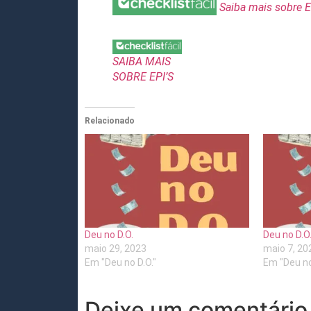
Saiba mais sobre E
SAIBA MAIS
SOBRE EPI’S
Relacionado
Deu no D.O.
Deu no D.O
maio 29, 2023
maio 7, 20
Em "Deu no D.O."
Em "Deu no
Deixe um comentário