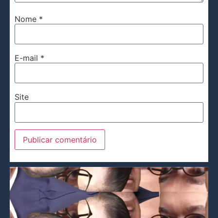
Nome
*
E-mail
*
Site