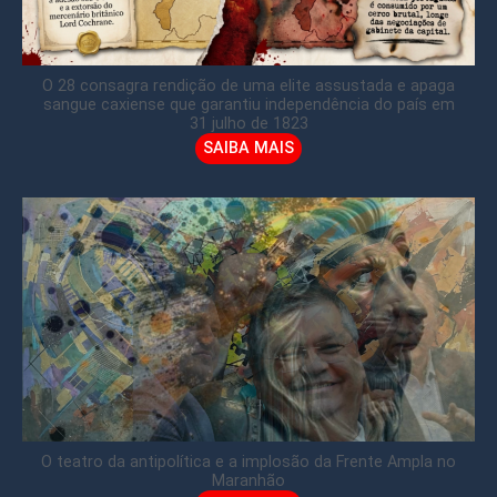
O 28 consagra rendição de uma elite assustada e apaga
sangue caxiense que garantiu independência do país em
31 julho de 1823
SAIBA MAIS
O teatro da antipolítica e a implosão da Frente Ampla no
Maranhão