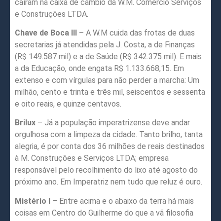
caíram na caixa de câmbio da W.M. Comércio Serviços
e Construções LTDA.
Chave de Boca III
– A W.M cuida das frotas de duas
secretarias já atendidas pela J. Costa, a de Finanças
(R$ 149.587 mil) e a de Saúde (R$ 342.375 mil). E mais
a da Educação, onde engata R$ 1.133.668,15. Em
extenso e com vírgulas para não perder a marcha: Um
milhão, cento e trinta e três mil, seiscentos e sessenta
e oito reais, e quinze centavos.
Brilux
– Já a população imperatrizense deve andar
orgulhosa com a limpeza da cidade. Tanto brilho, tanta
alegria, é por conta dos 36 milhões de reais destinados
à M. Construções e Serviços LTDA; empresa
responsável pelo recolhimento do lixo até agosto do
próximo ano. Em Imperatriz nem tudo que reluz é ouro.
Mistério I
– Entre acima e o abaixo da terra há mais
coisas em Centro do Guilherme do que a vã filosofia