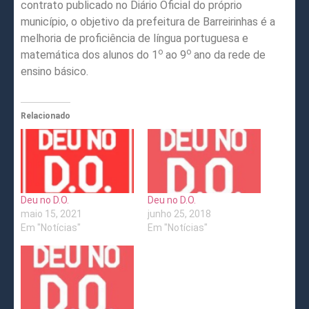
contrato publicado no Diário Oficial do próprio
município, o objetivo da prefeitura de Barreirinhas é a
melhoria de proficiência de língua portuguesa e
o
o
matemática dos alunos do 1
ao 9
ano da rede de
ensino básico.
Relacionado
Deu no D.O.
Deu no D.O.
maio 15, 2021
junho 25, 2018
Em "Notícias"
Em "Notícias"