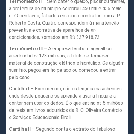
Termómetro II
– Sem bater o queixo, piscar ou tremer,
a prefeitura do município celebrou 450 mil e 456 reais
e 79 centavos, fatiados em cinco contratos com a P.
Roberto Costa. Quatro correspondem à manutenção
preventiva e corretiva de aparelhos de ar-
condicionados, somados em R$ 327.918,72.
Termómetro III
– A empresa também agasalhou
arredondados 123 mil reais, a título de fornecer
material de construção elétrico e hidráulico. Se alguém
suar frio, pegou em fio pelado ou começou a entrar
pelo cano…
Cartilha I
– Bom mesmo, são os lençóis maranhenses
onde desde pequeno se aprende a usar a língua e a
contar sem usar os dedos. É o que ensina os 5 milhões
de reais em livros adquiridos da R. O. Oliveira Comércio
e Serviços Educacionais Eireli.
Cartilha II
– Segundo conta o extrato do fabuloso