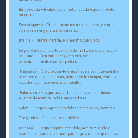
Emboscada –
É cilada para matar, usada especialmente
na guerra.
Estratagema –
Propriamente recurso de guerra, é o ardil
com que se engana um adversário.
Insídia –
Palavra literária, é o mesmo que cilada.
Logro
– É o ardil caviloso, feito de má fé, em que o lesado,
pensando auferir vantagem, vem oferecer
espontaneamente o que se pretende.
Capcioso
– É o que usa de meios hábeis com que apanha
a pessoa que quer enganar, sem deixá-la escapar, como o
caçador apanha a caça na armadilha
Falacioso
– É o que usa de falácia, isto é, de artifícios
eivados de mentira, má fé, enganadores.
Falaz
– É o que engana com falsas aparências, mentiras.
Traiçoeiro
– É o que arma traições.
Velhaco
– É o que engana com dolo, não cumprindo o
prometido, usando de fraude para fugir a um compromisso.