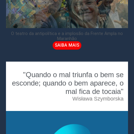
O teatro da antipolítica e a implosão da Frente Ampla no
Maranhão
SAIBA MAIS
"Quando o mal triunfa o bem se
esconde; quando o bem aparece, o
mal fica de tocaia"
Wisława Szymborska