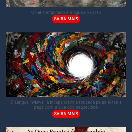
O nariz empinado e a água no rosto
SAIBA MAIS
O sangue invisível: a independência roubada pelas elites e
paga com a vida dos esquecidos
SAIBA MAIS