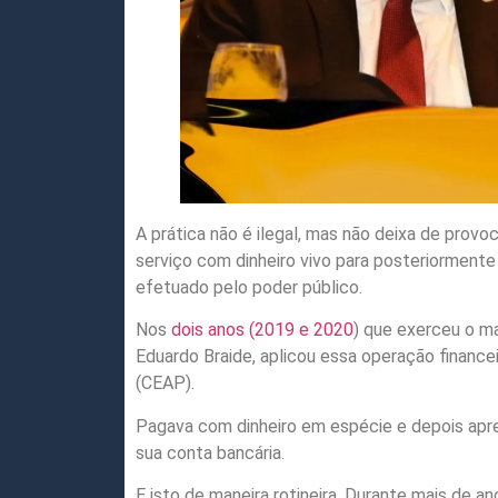
A prática não é ilegal, mas não deixa de pro
serviço com dinheiro vivo para posteriorment
efetuado pelo poder público.
Nos
dois anos (2019 e 2020
) que exerceu o ma
Eduardo Braide, aplicou essa operação finance
(CEAP).
Pagava com dinheiro em espécie e depois apre
sua conta bancária.
E isto de maneira rotineira. Durante mais de 