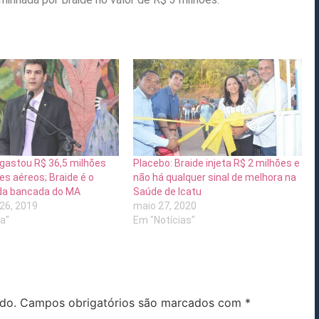
gastou R$ 36,5 milhões
Placebo: Braide injeta R$ 2 milhões e
es aéreos; Braide é o
não há qualquer sinal de melhora na
a bancada do MA
Saúde de Icatu
26, 2019
maio 27, 2020
ca"
Em "Notícias"
do.
Campos obrigatórios são marcados com
*