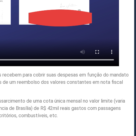
os recebem para cobrir suas despesas em função do mandato
s de um reembolso dos valores constantes em nota fiscal
arcimento de uma cota única mensal no valor limite (varia
cia de Brasília) de R$ 42mil reais gastos com passagens
ritórios, combustíveis, etc.