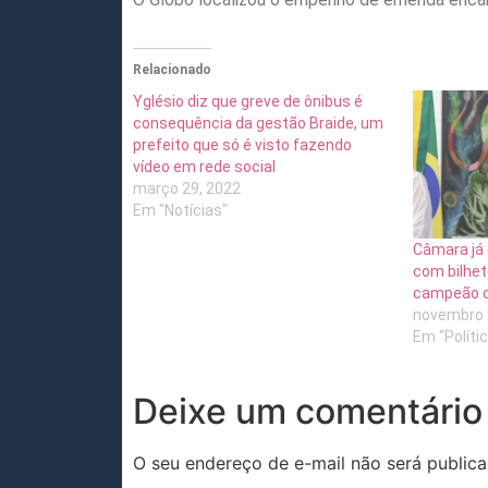
Relacionado
Yglésio diz que greve de ônibus é
consequência da gestão Braide, um
prefeito que só é visto fazendo
vídeo em rede social
março 29, 2022
Em "Notícias"
Câmara já 
com bilhet
campeão d
novembro 
Em "Políti
Deixe um comentário
O seu endereço de e-mail não será publica