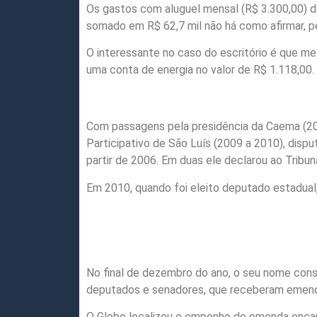
Os gastos com aluguel mensal (R$ 3.300,00) de
somado em R$ 62,7 mil não há como afirmar, p
O interessante no caso do escritório é que 
uma conta de energia no valor de R$ 1.118,00.
Com passagens pela presidência da Caema (20
Participativo de São Luís (2009 a 2010), dispu
partir de 2006. Em duas ele declarou ao Tribuna
Em 2010, quando foi eleito deputado estadual, 
No final de dezembro do ano, o seu nome const
deputados e senadores, que receberam emen
O Globo localizou o empenho de emenda encami