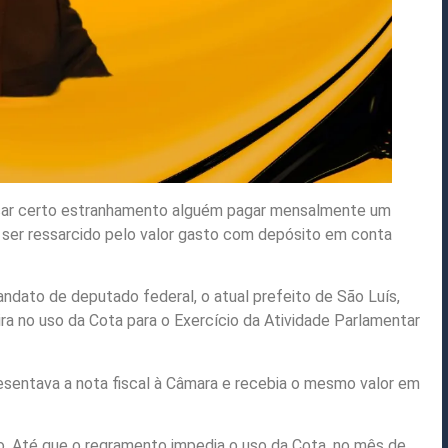
vocar certo estranhamento alguém pagar mensalmente um
e ser ressarcido pelo valor gasto com depósito em conta
ndato de deputado federal, o atual prefeito de São Luís,
ira no uso da Cota para o Exercício da Atividade Parlamentar
sentava a nota fiscal à Câmara e recebia o mesmo valor em
ano. Até que o regramento impedia o uso da Cota, no mês de