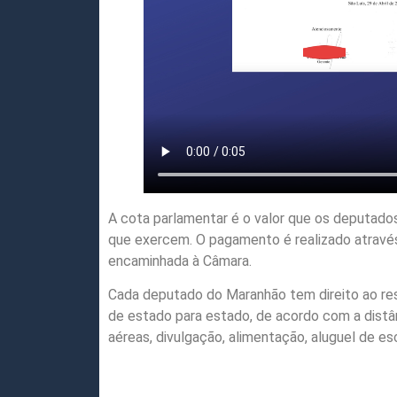
A cota parlamentar é o valor que os deputad
que exercem. O pagamento é realizado atravé
encaminhada à Câmara.
Cada deputado do Maranhão tem direito ao ress
de estado para estado, de acordo com a distân
aéreas, divulgação, alimentação, aluguel de esc