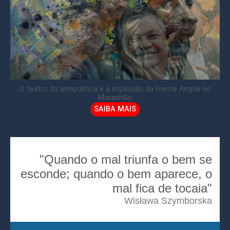
O teatro da antipolítica e a implosão da Frente Ampla no
Maranhão
SAIBA MAIS
"Quando o mal triunfa o bem se
esconde; quando o bem aparece, o
mal fica de tocaia"
Wisława Szymborska