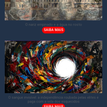
O nariz empinado e a água no rosto
SAIBA MAIS
O sangue invisível: a independência roubada pelas elites e
paga com a vida dos esquecidos
SAIBA MAIS