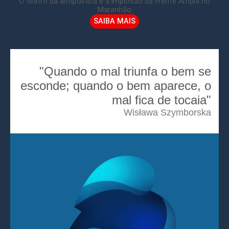
O teatro da antipolítica e a implosão da Frente Ampla no
Maranhão
SAIBA MAIS
"Quando o mal triunfa o bem se
esconde; quando o bem aparece, o
mal fica de tocaia"
Wisława Szymborska