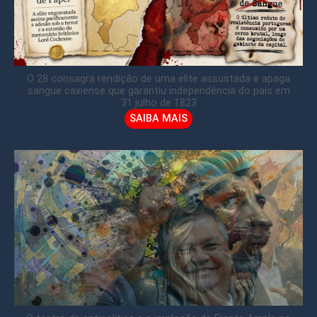
O 28 consagra rendição de uma elite assustada e apaga
sangue caxiense que garantiu independência do país em
31 julho de 1823
SAIBA MAIS