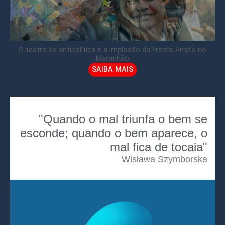
O teatro da antipolítica e a implosão da Frente Ampla no
Maranhão
SAIBA MAIS
"Quando o mal triunfa o bem se
esconde; quando o bem aparece, o
mal fica de tocaia"
Wisława Szymborska