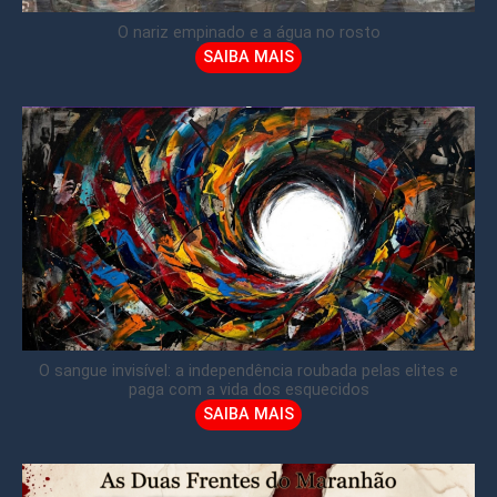
O nariz empinado e a água no rosto
SAIBA MAIS
O sangue invisível: a independência roubada pelas elites e
paga com a vida dos esquecidos
SAIBA MAIS