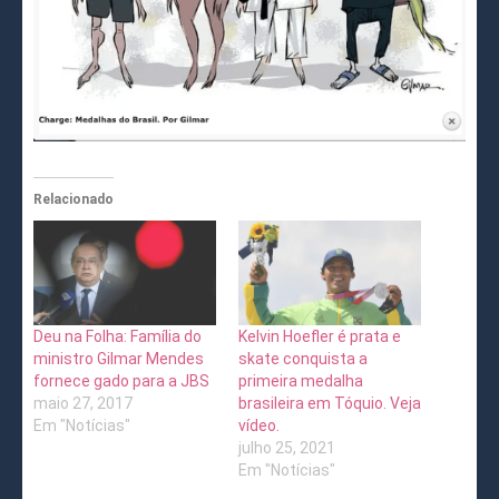
Relacionado
Deu na Folha: Família do
Kelvin Hoefler é prata e
ministro Gilmar Mendes
skate conquista a
fornece gado para a JBS
primeira medalha
maio 27, 2017
brasileira em Tóquio. Veja
Em "Notícias"
vídeo.
julho 25, 2021
Em "Notícias"