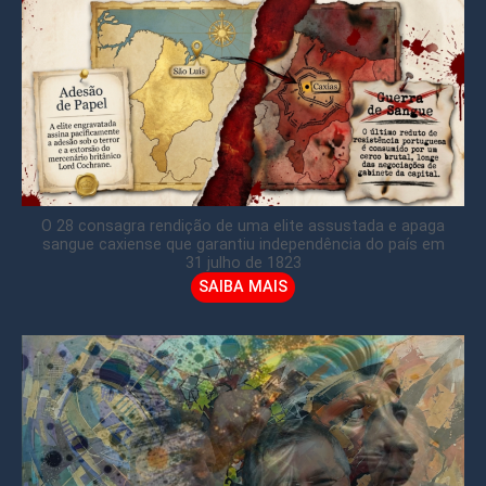
O 28 consagra rendição de uma elite assustada e apaga
sangue caxiense que garantiu independência do país em
31 julho de 1823
SAIBA MAIS