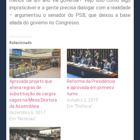
menos de um ano vai governar? Vejo isso como algo
impraticável e a gente precisa dialogar com a realidade
– argumentou o senador do PSB, que deixou a base
aliada do governo no Congresso.
Relacionado
Aprovado projeto que
Reforma da Previdência
altera regras de
é aprovada em primeiro
substituição de cargos
turno
vagos na Mesa Diretora
outubro 2, 2019
da Assembleia
Em "Política"
dezembro 6, 2017
Em "Notícias"