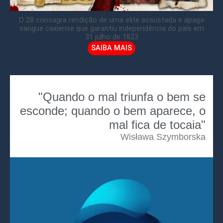
O 28 consagra rendição de uma elite assustada e apaga
sangue caxiense que garantiu independência do país em
31 julho de 1823
SAIBA MAIS
"Quando o mal triunfa o bem se
esconde; quando o bem aparece, o
mal fica de tocaia"
Wisława Szymborska