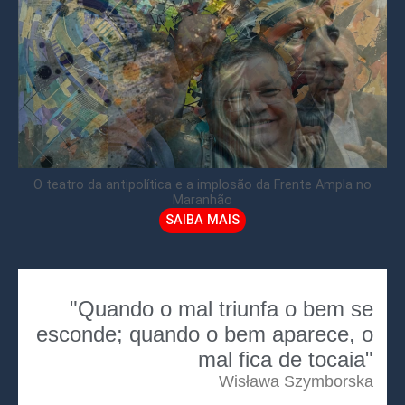
O teatro da antipolítica e a implosão da Frente Ampla no
Maranhão
SAIBA MAIS
"Quando o mal triunfa o bem se
esconde; quando o bem aparece, o
mal fica de tocaia"
Wisława Szymborska