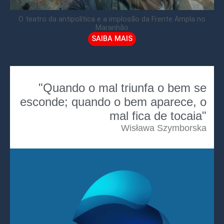
O teatro da antipolítica e a implosão da Frente Ampla no
Maranhão
SAIBA MAIS
"Quando o mal triunfa o bem se
esconde; quando o bem aparece, o
mal fica de tocaia"
Wisława Szymborska