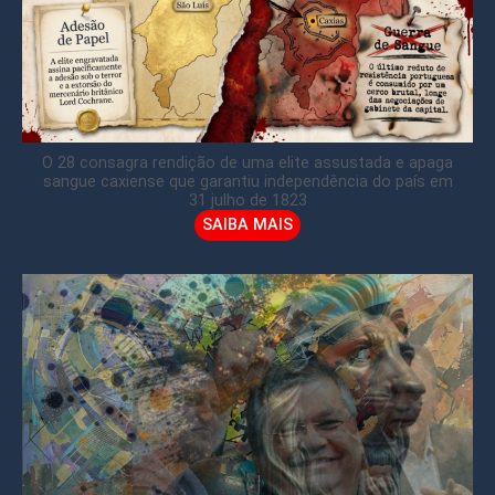
O 28 consagra rendição de uma elite assustada e apaga
sangue caxiense que garantiu independência do país em
31 julho de 1823
SAIBA MAIS