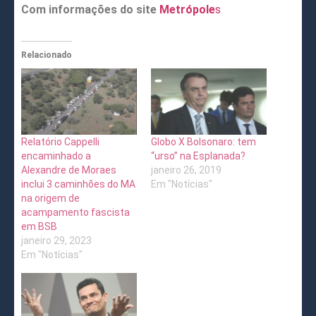
Com informações do site
Metrópole
s
Relacionado
Relatório Cappelli
Globo X Bolsonaro: tem
encaminhado a
“urso” na Esplanada?
Alexandre de Moraes
janeiro 26, 2019
inclui 3 caminhões do MA
Em "Notícias"
na origem de
acampamento fascista
em BSB
janeiro 29, 2023
Em "Notícias"