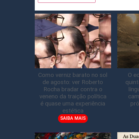
Como verniz barato no sol
O ec
de agosto: ver Roberto
quin
Rocha bradar contra o
lín
veneno da traição política
cam
é quase uma experiência
pró
estética
SAIBA MAIS