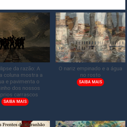
lipse da razão: A
O nariz empinado e a água
ta coluna mostra a
no rosto
gua e pavimenta o
SAIBA MAIS
inho dos nossos
prios carrascos
SAIBA MAIS