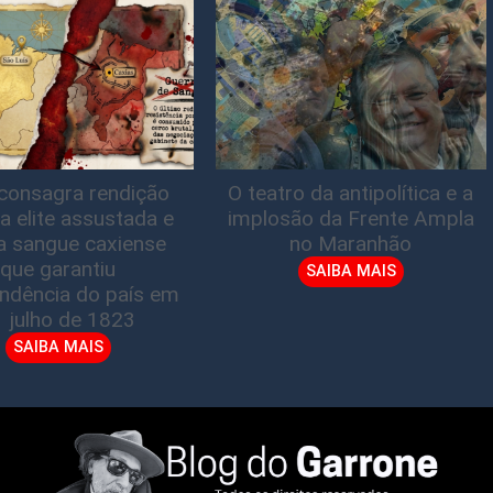
consagra rendição
O teatro da antipolítica e a
a elite assustada e
implosão da Frente Ampla
a sangue caxiense
no Maranhão
que garantiu
SAIBA MAIS
ndência do país em
1 julho de 1823
SAIBA MAIS