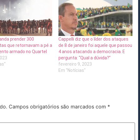
anda prender 300
Cappelli diz que o líder dos ataques
tas que retornavam a pé a
de 8 de janeiro foi aquele que passou
to armado no Quartel
4 anos atacando a democracia. E
2023
pergunta: “Qual a dúvida?”
as"
fevereiro 9, 2023
Em "Notícias"
do.
Campos obrigatórios são marcados com
*