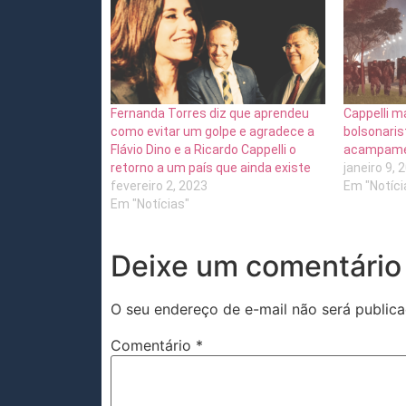
Fernanda Torres diz que aprendeu
Cappelli m
como evitar um golpe e agradece a
bolsonaris
Flávio Dino e a Ricardo Cappelli o
acampamen
retorno a um país que ainda existe
janeiro 9, 
fevereiro 2, 2023
Em "Notíci
Em "Notícias"
Deixe um comentário
O seu endereço de e-mail não será publica
Comentário
*