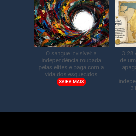
O sangue invisível: a
O 28 
independência roubada
de um
pelas elites e paga com a
apag
vida dos esquecidos
indepe
SAIBA MAIS
3