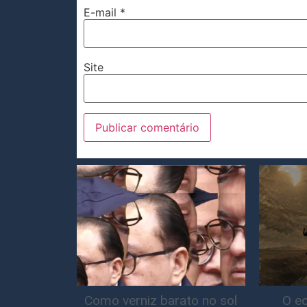
E-mail
*
Site
Como verniz barato no sol
O ec