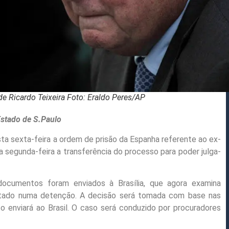
cardo Teixeira Foto: Eraldo Peres/AP
stado de S.Paulo
ta sexta-feira a ordem de prisão da Espanha referente ao ex-
na segunda-feira a transferência do processo para poder julga-
ocumentos foram enviados à Brasília, que agora examina
ultado numa detenção. A decisão será tomada com base nas
o enviará ao Brasil. O caso será conduzido por procuradores