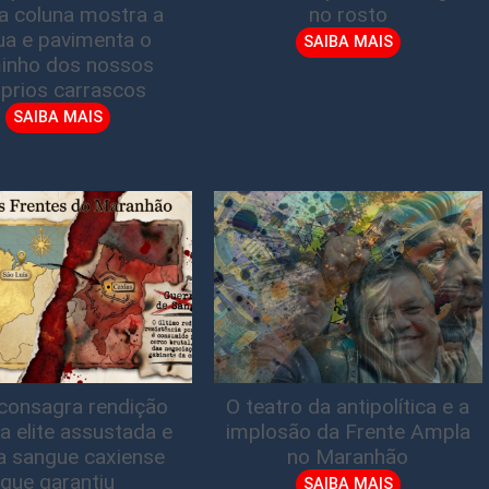
ta coluna mostra a
no rosto
gua e pavimenta o
SAIBA MAIS
inho dos nossos
prios carrascos
SAIBA MAIS
consagra rendição
O teatro da antipolítica e a
a elite assustada e
implosão da Frente Ampla
a sangue caxiense
no Maranhão
que garantiu
SAIBA MAIS