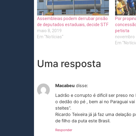
Assembleias podem derrubar prisão
Por propin
de deputados estaduais, decide STF
concessão
maio 8, 2019
petista
Em "Notícias"
novembro 
Em "Notíci
Uma resposta
Macabeu
disse:
Ladrão e corrupto é dificil ser preso no
o dedão do pé , bem ai no Paraguai vai
steites”.
Ricardo Teixeira já já faz uma delação 
de filho da puta este Brasil.
Responder