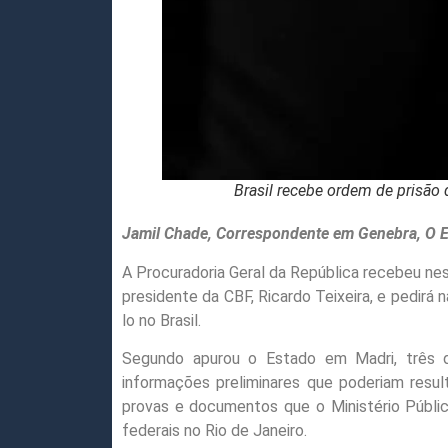
Brasil recebe ordem de prisão de Ri
Jamil Chade, Correspondente em Genebra, O E
A Procuradoria Geral da República recebeu nes
presidente da CBF, Ricardo Teixeira, e pedirá 
lo no Brasil.
Segundo apurou o Estado em Madri, três d
informações preliminares que poderiam res
provas e documentos que o Ministério Públic
federais no Rio de Janeiro.