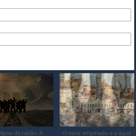
lipse da razão: A
O nariz empinado e a água