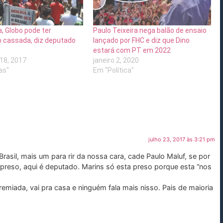
a, Globo pode ter
Paulo Teixeira nega balão de ensaio
 cassada, diz deputado
lançado por FHC e diz que Dino
estará com PT em 2022
18, 2017
janeiro 2, 2020
as"
Em "Política"
julho 23, 2017 às 3:21 pm
 Brasil, mais um para rir da nossa cara, cade Paulo Maluf, se por
 preso, aqui é deputado. Marins só esta preso porque esta “nos
premiada, vai pra casa e ninguém fala mais nisso. Pais de maioria