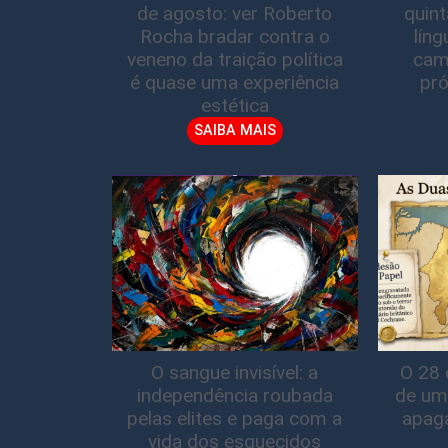
de agosto: ver Roberto
quin
Rocha bradar contra o
lín
veneno da traição política
cam
é quase uma experiência
pró
estética
SAIBA MAIS
O sangue invisível: a
O 28 
independência roubada
de um
pelas elites e paga com a
apag
vida dos esquecidos