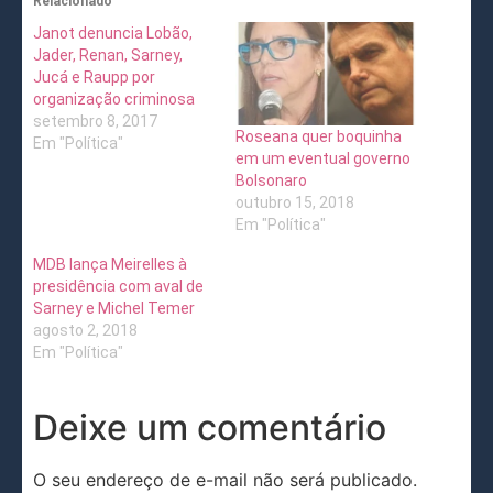
Relacionado
Janot denuncia Lobão,
Jader, Renan, Sarney,
Jucá e Raupp por
organização criminosa
setembro 8, 2017
Roseana quer boquinha
Em "Política"
em um eventual governo
Bolsonaro
outubro 15, 2018
Em "Política"
MDB lança Meirelles à
presidência com aval de
Sarney e Michel Temer
agosto 2, 2018
Em "Política"
Deixe um comentário
O seu endereço de e-mail não será publicado.