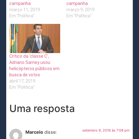
campanha
campanha
março 11, 2019
março 9, 2019
Em "Política"
Em "Política"
Crítico da ‘classe C’,
Adriano Sarney usou
helicópteros públicos em
busca de votos
abril 17, 2019
Em "Política"
Uma resposta
setembro 9, 2016 às 7:08 pm
Marcelo
disse: