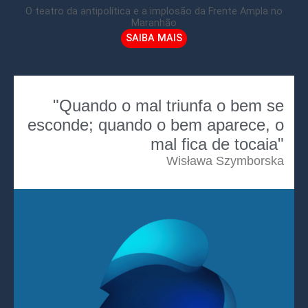
O teatro da antipolítica e a implosão da Frente Ampla no
Maranhão
SAIBA MAIS
"Quando o mal triunfa o bem se
esconde; quando o bem aparece, o
mal fica de tocaia"
Wisława Szymborska