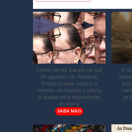
Como verniz barato no sol
O ec
de agosto: ver Roberto
quin
Rocha bradar contra o
lín
veneno da traição política
cam
é quase uma experiência
pró
estética
SAIBA MAIS