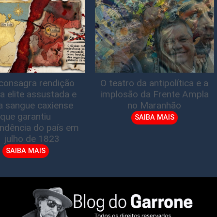
consagra rendição
O teatro da antipolítica e a
a elite assustada e
implosão da Frente Ampla
a sangue caxiense
no Maranhão
que garantiu
SAIBA MAIS
ndência do país em
1 julho de 1823
SAIBA MAIS