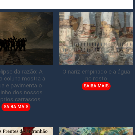
lipse da razão: A
O nariz empinado e a água
ta coluna mostra a
no rosto
gua e pavimenta o
SAIBA MAIS
inho dos nossos
prios carrascos
SAIBA MAIS