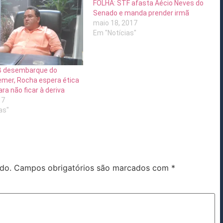
FOLHA: STF afasta Aécio Neves do
Senado e manda prender irmã
maio 18, 2017
Em "Notícias"
 desembarque do
mer, Rocha espera ética
ra não ficar à deriva
17
as"
do.
Campos obrigatórios são marcados com
*