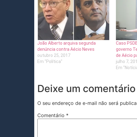
João Alberto arquiva segunda
Caso PSDB
denúncia contra Aécio Neves
governo Te
outubro 25, 2017
de Aécio pa
Em "Política"
julho 7, 20
Em "Notíci
Deixe um comentário
O seu endereço de e-mail não será publica
Comentário
*