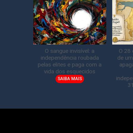
O sangue invisível: a
O 28 
independência roubada
de um
pelas elites e paga com a
apag
vida dos esquecidos
indepe
SAIBA MAIS
3