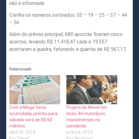
não é informada.
Confira os números sorteados: 03 – 19 – 25 – 37 – 44
– 56
Além do prêmio principal, 680 apostas fizeram cinco
acertos, levando R$ 11.418,47 cada e 19.557
acertaram a quadra, faturando a quantia de R$ 567,17,
Relacionado
Com a Mega-Sena
Projeto de Weverton
acumulada, prêmio para
inclui 44 municípios
sábado será de R$ 60
maranhenses no
milhões
semiárido
abril 20, 2019
junho 6, 2019
Em "Geral"
Em "Notícias"