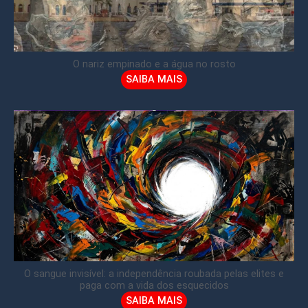
O nariz empinado e a água no rosto
SAIBA MAIS
O sangue invisível: a independência roubada pelas elites e
paga com a vida dos esquecidos
SAIBA MAIS