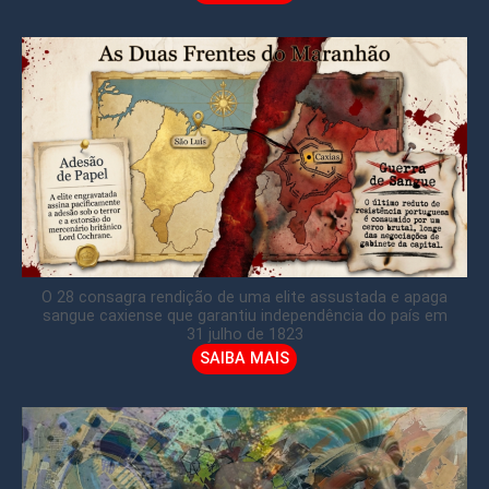
O 28 consagra rendição de uma elite assustada e apaga
sangue caxiense que garantiu independência do país em
31 julho de 1823
SAIBA MAIS