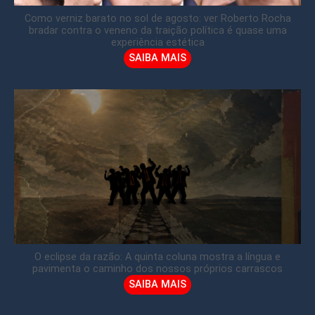
Como verniz barato no sol de agosto: ver Roberto Rocha
bradar contra o veneno da traição política é quase uma
experiência estética
SAIBA MAIS
O eclipse da razão: A quinta coluna mostra a língua e
pavimenta o caminho dos nossos próprios carrascos
SAIBA MAIS