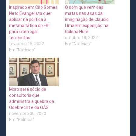
Inspirado em Ciro Gomes,
O som que vem das
Neto Evangelista quer
matas nas asas da
aplicar na política a
imaginação de Claudio
mesma tática do FBI
Lima em exposição na
para interrogar
Galeria Hum
terroristas
outubro 18, 2022
fevereiro 15, 2022
Em "Notícias"
Em "Notícias"
Moro será sócio de
consultoria que
administra a quebra da
Odebrecht e da OAS
novembro 30, 2020
Em "Política"