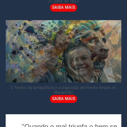
31 julho de 1823
SAIBA MAIS
O teatro da antipolítica e a implosão da Frente Ampla no
Maranhão
SAIBA MAIS
"Quando o mal triunfa o bem se