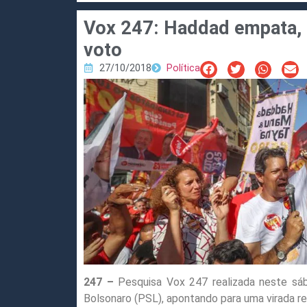
Vox 247: Haddad empata, 
voto
27/10/2018
Política
247 –
Pesquisa Vox 247 realizada neste sá
Bolsonaro (PSL), apontando para uma virada r