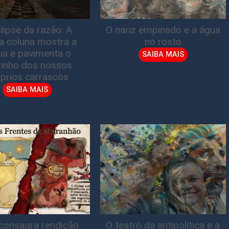
lipse da razão: A
O nariz empinado e a água
ta coluna mostra a
no rosto
gua e pavimenta o
SAIBA MAIS
inho dos nossos
prios carrascos
SAIBA MAIS
consagra rendição
O teatro da antipolítica e a