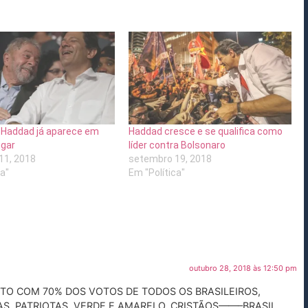
 Haddad já aparece em
Haddad cresce e se qualifica como
ugar
líder contra Bolsonaro
11, 2018
setembro 19, 2018
ca"
Em "Política"
outubro 28, 2018 às 12:50 pm
ITO COM 70% DOS VOTOS DE TODOS OS BRASILEIROS,
AS, PATRIOTAS, VERDE E AMARELO, CRISTÃOS——–BRASIL