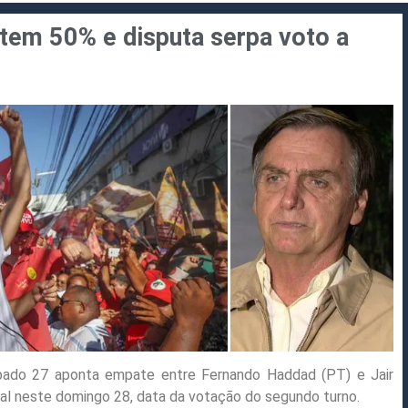
tem 50% e disputa serpa voto a
bado 27 aponta empate entre Fernando Haddad (PT) e Jair
eal neste domingo 28, data da votação do segundo turno.