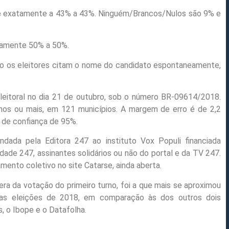
de exatamente a 43% a 43%. Ninguém/Brancos/Nulos são 9% e
atamente 50% a 50%.
o os eleitores citam o nome do candidato espontaneamente,
 Eleitoral no dia 21 de outubro, sob o número BR-09614/2018.
nos ou mais, em 121 municípios. A margem de erro é de 2,2
 de confiança de 95%.
ada pela Editora 247 ao instituto Vox Populi financiada
ade 247, assinantes solidários ou não do portal e da TV 247.
mento coletivo no site Catarse, ainda aberta.
ra da votação do primeiro turno, foi a que mais se aproximou
 das eleições de 2018, em comparação às dos outros dois
s, o Ibope e o Datafolha.