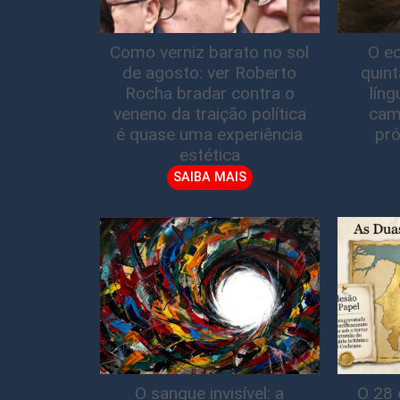
Como verniz barato no sol
O ec
de agosto: ver Roberto
quin
Rocha bradar contra o
lín
veneno da traição política
cam
é quase uma experiência
pró
estética
SAIBA MAIS
O sangue invisível: a
O 28 