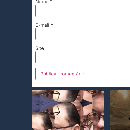
Nome
*
E-mail
*
Site