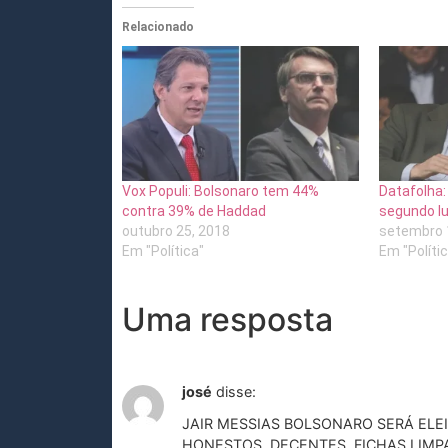
Relacionado
Vox Populi: Bolsonaro tem 44%
Datafolha:
contra 39% de Haddad
segundo l
outubro 25, 2018
setembro 
Em "Política"
Em "Políti
Uma resposta
josé
disse:
JAIR MESSIAS BOLSONARO SERÁ ELE
HONESTOS, DECENTES, FICHAS LIMP