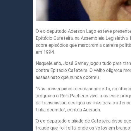
O ex-deputado Aderson Lago esteve presente 
Epitácio Cafeteira, na Assembleia Legislativa
sobre episódios que marcaram a carreira polít
em 1994.
Naquele ano, José Sarney jogou tudo para tr
contra Epitácio Cafeteira. O velho oligarca mo
assassinato que nunca ocorreu.
“Nós conseguimos desmascarar isto, no último 
programa o Reis Pacheco vivo, mas esse prog
da transmissão desligou os links para o interi
tinha ocorrido”, contou Aderson.
O ex-deputado e aliado de Cafeteira disse que
fraude que foi feita, onde os votos em branco 