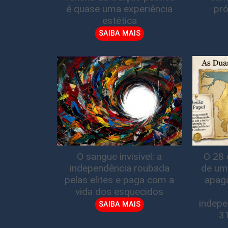
é quase uma experiência
pró
estética
SAIBA MAIS
O sangue invisível: a
O 28 
independência roubada
de um
pelas elites e paga com a
apag
vida dos esquecidos
indepe
SAIBA MAIS
3