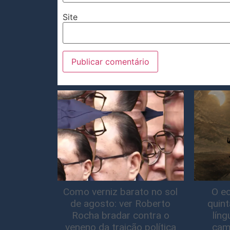
Site
Como verniz barato no sol
O ec
de agosto: ver Roberto
quin
Rocha bradar contra o
lín
veneno da traição política
cam