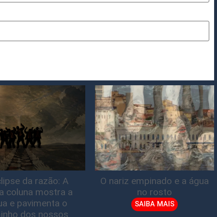
lipse da razão: A
O nariz empinado e a água
ta coluna mostra a
no rosto
gua e pavimenta o
SAIBA MAIS
inho dos nossos