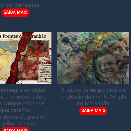
prios carrascos
SAIBA MAIS
consagra rendição
O teatro da antipolítica e a
a elite assustada e
implosão da Frente Ampla
a sangue caxiense
no Maranhão
que garantiu
SAIBA MAIS
ndência do país em
1 julho de 1823
SAIBA MAIS