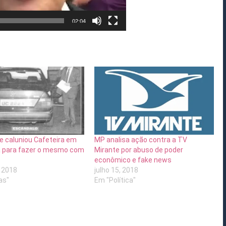
02:04
e caluniou Cafeteira em
MP analisa ação contra a TV
a para fazer o mesmo com
Mirante por abuso de poder
econômico e fake news
 2018
julho 15, 2018
as"
Em "Política"