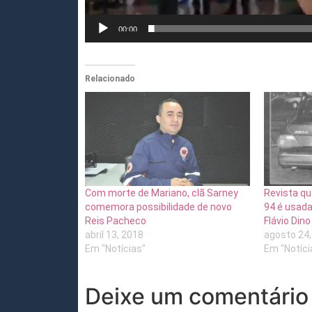
00:00
Relacionado
Com morte de Mariano, clã Sarney
Revista qu
comemora possibilidade de novo
94 é usad
Reis Pacheco
Flávio Dino
abril 13, 2018
agosto 24,
Em "Notícias"
Em "Notíci
Deixe um comentário