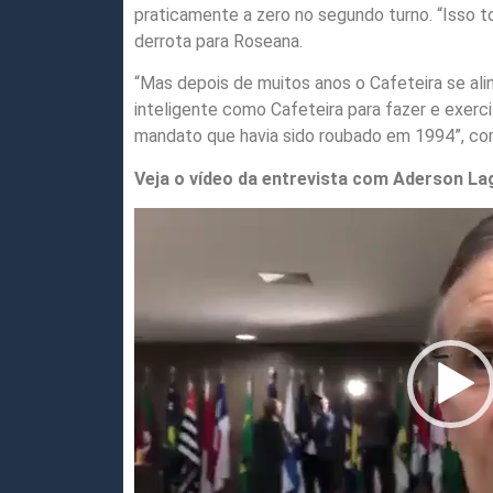
praticamente a zero no segundo turno. “Isso 
derrota para Roseana.
“Mas depois de muitos anos o Cafeteira se al
inteligente como Cafeteira para fazer e exer
mandato que havia sido roubado em 1994”, co
Veja o vídeo da entrevista com Aderson La
Tocador
de
vídeo